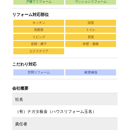
戸建てリフォーム
マンションリフォーム
リフォーム対応部位
キッチン
浴室
洗面室
トイレ
リビング
居室
玄関・廊下
外壁・屋根
エクステリア
こだわり対応
空間リフォーム
耐震補強
会社概要
社名
（有）ナガタ板金（ハウスリフォーム玉名）
責任者