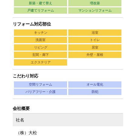
新築・建て替え
増改築
戸建てリフォーム
マンションリフォーム
リフォーム対応部位
キッチン
浴室
洗面室
トイレ
リビング
居室
玄関・廊下
外壁・屋根
エクステリア
こだわり対応
空間リフォーム
オール電化
バリアフリー・介護
防犯
会社概要
社名
（株）大松