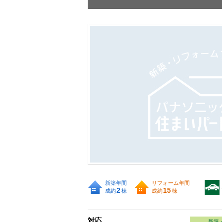
新築年間
リフォーム年間
2
15
成約
棟
成約
棟
対応
新築