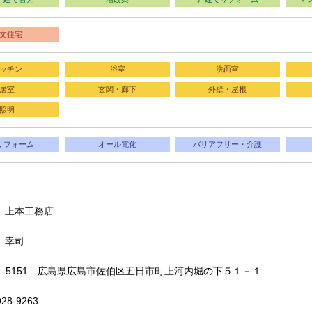
文住宅
ッチン
浴室
洗面室
居室
玄関・廊下
外壁・屋根
照明
リフォーム
オール電化
バリアフリー・介護
）上本工務店
 幸司
31-5151 広島県広島市佐伯区五日市町上河内堀の下５１－１
928-9263