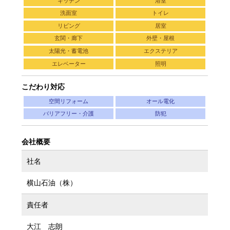
キッチン
浴室
洗面室
トイレ
リビング
居室
玄関・廊下
外壁・屋根
太陽光・蓄電池
エクステリア
エレベーター
照明
こだわり対応
空間リフォーム
オール電化
バリアフリー・介護
防犯
会社概要
社名
横山石油（株）
責任者
大江 志朗