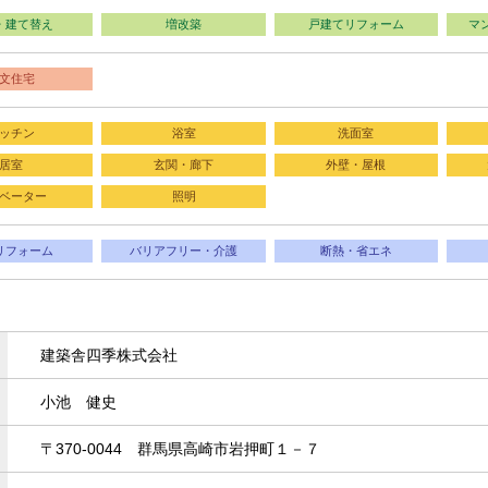
・建て替え
増改築
戸建てリフォーム
マ
文住宅
ッチン
浴室
洗面室
居室
玄関・廊下
外壁・屋根
ベーター
照明
リフォーム
バリアフリー・介護
断熱・省エネ
建築舎四季株式会社
小池 健史
〒370-0044 群馬県高崎市岩押町１－７