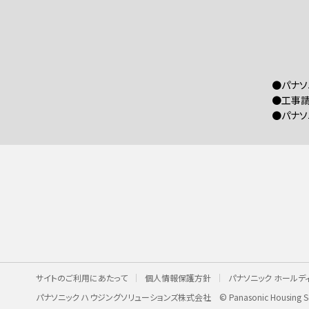
●パナソ
●工事請
●パナソ
サイトのご利用にあたって
個人情報保護方針
パナソニック ホールデ
パナソニック ハウジングソリューションズ株式会社
© Panasonic Housing So