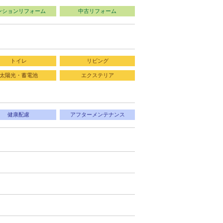
ンションリフォーム
中古リフォーム
トイレ
リビング
太陽光・蓄電池
エクステリア
健康配慮
アフターメンテナンス