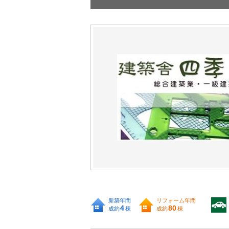
新築年間
リフォーム年間
4
80
成約
棟
成約
棟