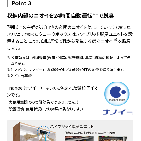
Point 3
収納内部のニオイを24時間自動運転
※1
で脱臭
7割以上の主婦が、ご自宅の玄関のニオイを気にしています
（2015年
。クロークボックスは、ハイブリッド脱臭ユニットを設
パナソニック調べ）
※2
置することにより、自動運転で靴から発生する嫌なニオイ
を脱臭
します。
※脱臭効果は、周囲環境(温度・湿度)、運転時間、臭気、繊維の種類
によって異
なります。
※1 ファンと「ナノイー」は約30分ON／約60分OFFの動作を繰り返します。
※2 イソ吉草酸
「nanoe（ナノイー）」は、
水に包まれた微粒子イオ
ンです。
（実使用空間での実証効果ではありません。）
（設置環境、使用状況により効果は異なります。）