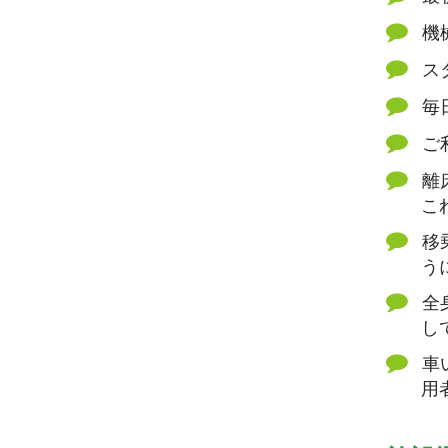
機
ス
毎
ご
離
こ
移
う
全
し
車
用