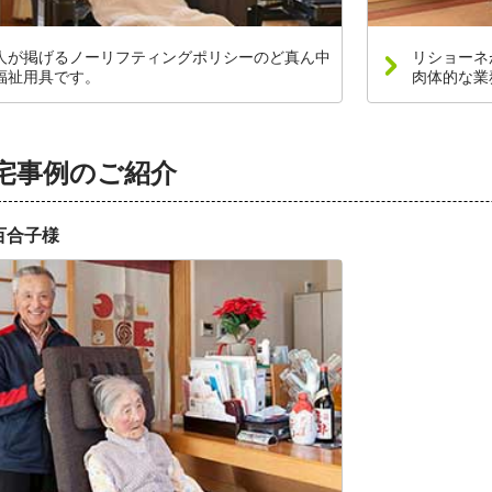
人が掲げるノーリフティングポリシーのど真ん中
リショーネ
福祉用具です。
肉体的な業
宅事例のご紹介
百合子様