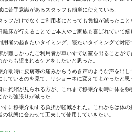
械に苦手意識があるスタッフも簡単に使えている。
タッフだけでなくご利用者にとっても負担が減ったこと
日離床が行えることでご本人やご家族も喜ばれていて嬉
利用者の起きたいタイミング、寝たいタイミングで対応
床が難しかったご利用者が車いすで居室を出ることがで
れからも望まれるケアをしたいと思った。
乗介助時に皮膚等の痛みからうめき声のような声を出し
にしているのを見て、リショーネに変えてよかったと思
身に拘縮が見られる方が、これまで移乗介助時に体を強
てから強張りが減った。
いすに移乗介助する負担が軽減された。これからは体の
者の状態に合わせて工夫して使用していきたい。