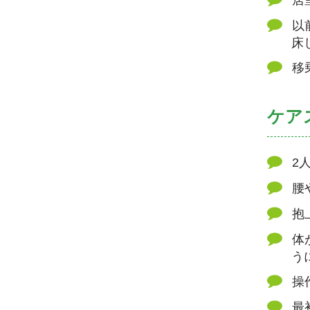
以
床
移
ケア
2
腰
抱
体
う
操
最