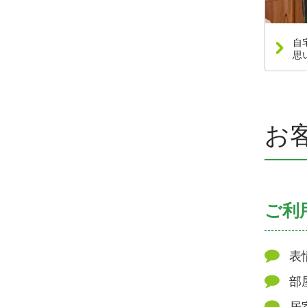
自
思
お
ご利
表
部
居