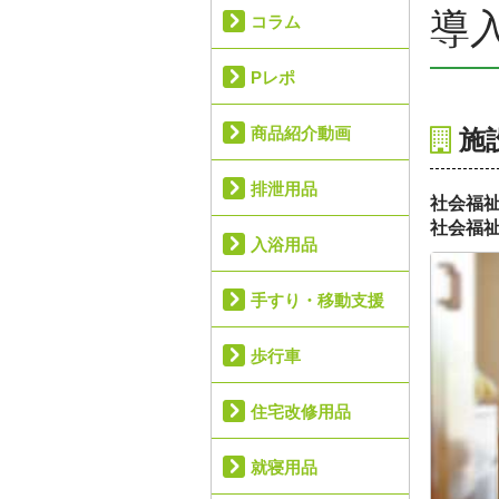
導
コラム
Pレポ
商品紹介動画
施
排泄用品
社会福
社会福
入浴用品
手すり・移動支援
歩行車
住宅改修用品
就寝用品