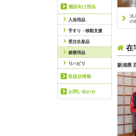
施設向け用品
法
入浴用品
の
手すり・移動支援
受注生産品
在
就寝用品
リハビリ
新潟県 
取扱店情報
お問い合わせ