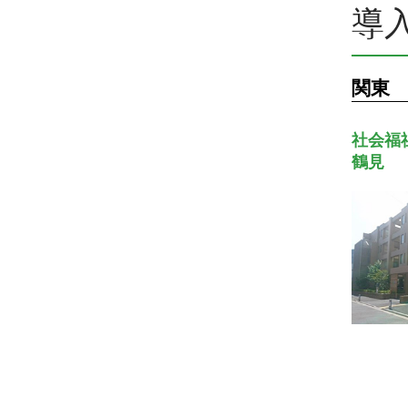
導
関東
社会福
鶴見