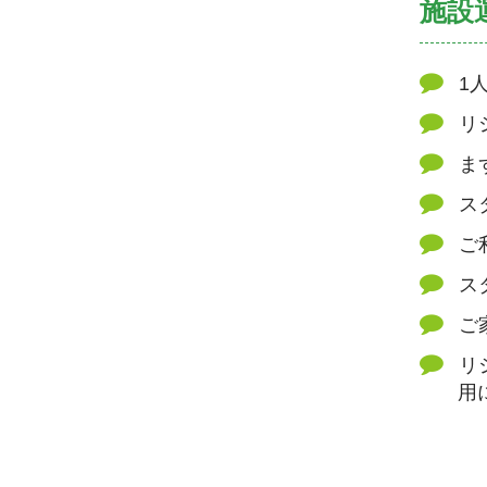
施設
1
リ
ま
ス
ご
ス
ご
リ
用