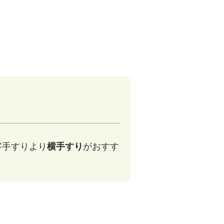
字手すりより
横手すり
がおすす