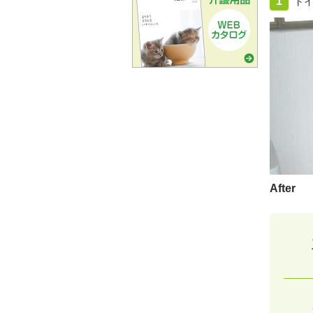
1
ト
After