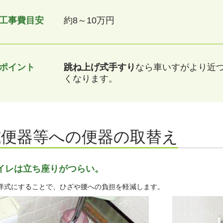
工事費目安
約8～10万円
ポイント
跳ね上げ式手すり
なら車いすがより近
くなります。
式便器等への便器の取替え
イレは立ち座りがつらい。
洋式にすることで、ひざや腰への負担を軽減します。