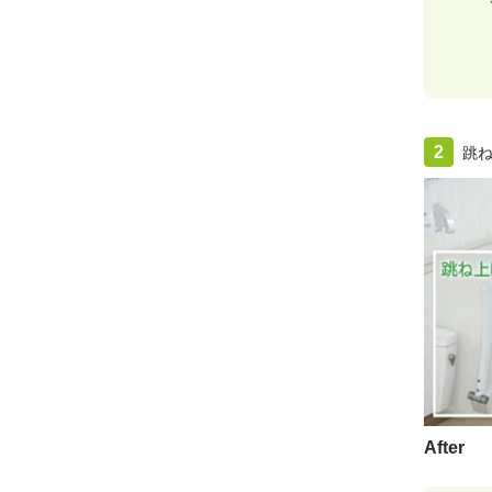
2
跳
After