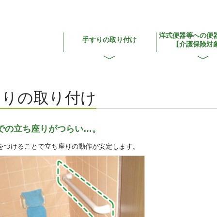
洋式便器等への
便
手すりの取り付け
【介護保険対
すりの取り付け
での立ち座りがつらい…。
をつけることで立ち座りの動作が安定します。