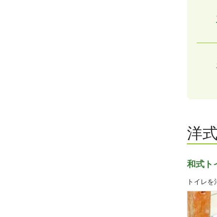
洋
和式ト
トイレを