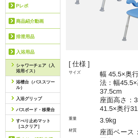
Pレポ
商品紹介動画
排泄用品
入浴用品
[ 仕様 ]
シャワーチェア（入
浴用イス）
サイズ
幅 45.5×
法：幅45.5
浴槽台（バススツー
ル）
37.5cm
入浴グリップ
座面高さ：3
41.5×奥行31
バスボード・移乗台
重量
3.9kg
すべり止めマット
［ユクリア］
材質
座面ベース