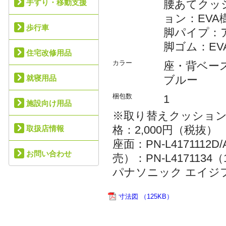
手すり・移動支援
腰あてクッ
ョン：EVA
歩行車
脚パイプ：
脚ゴム：EV
住宅改修用品
カラー
座・背ベー
就寝用品
ブルー
梱包数
1
施設向け用品
※取り替えクッション（別
格：2,000円（税抜）
取扱店情報
座面：PN-L417111
お問い合わせ
売）：PN-L41711
パナソニック エイジ
寸法図 （125KB）