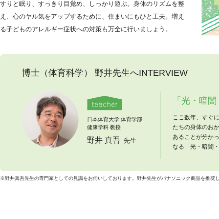
すりと眠り、すっきり目覚め、しっかり遊ぶ。身体のリズムを整
え、心のヤル気をアップするために、住まいにもひと工夫。増え
る子どものアレルギー症状への対策も万全に行いましょう。
博士（体育科学） 野井先生へ
INTERVIEW
「光・暗闇
ここ数年、すぐ
日本体育大学 体育学部
たちの身体のお
健康学科 教授
あることが分か
野井 真吾
先生
なる「光・暗闇
※野井真吾先生の専門家としての見識をお伺いしております。野井先生がパナソニック商品を推奨