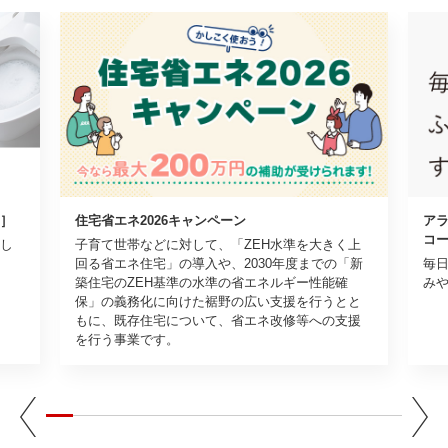
］
住宅省エネ2026キャンペーン
アラ
コ
し
子育て世帯などに対して、「ZEH水準を大きく上
回る省エネ住宅」の導入や、2030年度までの「新
毎日
築住宅のZEH基準の水準の省エネルギー性能確
み
保」の義務化に向けた裾野の広い支援を行うとと
もに、既存住宅について、省エネ改修等への支援
を行う事業です。