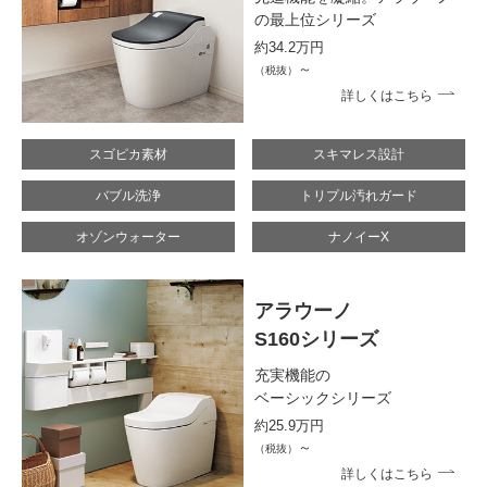
の最上位シリーズ
約34.2万円
～
（税抜）
詳しくはこちら
スゴピカ素材
スキマレス設計
バブル洗浄
トリプル汚れガード
オゾンウォーター
ナノイーX
アラウーノ
S160シリーズ
充実機能の
ベーシックシリーズ
約25.9万円
～
（税抜）
詳しくはこちら