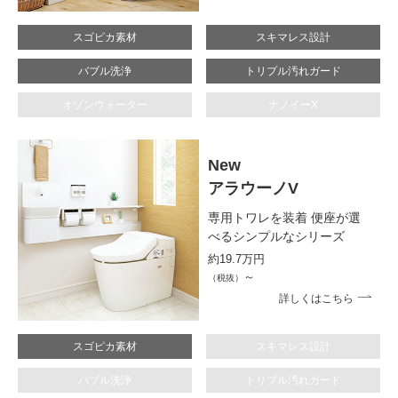
スゴピカ素材
スキマレス設計
バブル洗浄
トリプル汚れガード
オゾンウォーター
ナノイーX
New
アラウーノV
専用トワレを装着
便座が選
べるシンプルなシリーズ
約19.7万円
～
（税抜）
詳しくはこちら
スゴピカ素材
スキマレス設計
バブル洗浄
トリプル汚れガード