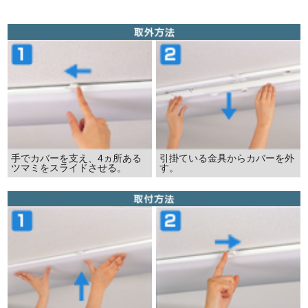
手でカバーを支え、4ヵ所ある
引掛ている金具からカバーを外
ツマミをスライドさせる。
す。