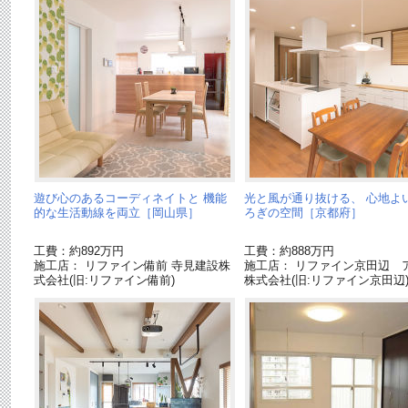
遊び心のあるコーディネイトと 機能
光と風が通り抜ける、 心地よ
的な生活動線を両立［岡山県］
ろぎの空間［京都府］
工費：約892万円
工費：約888万円
施工店： リファイン備前 寺見建設株
施工店： リファイン京田辺 
式会社(旧:リファイン備前)
株式会社(旧:リファイン京田辺