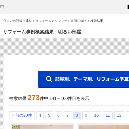
こ
こ
か
ら
本
住まいの設備と建材
>
リフォーム
>
リフォーム事例1000！
>
検索結果
文
で
す
リフォーム事例検索結果：明るい部屋
。
273
検索結果
件中
141
～
160
件目を表示
« 前の20件
4
5
6
7
8
9
10
11
12