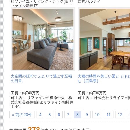
社ソレイユ・リビング・テック(旧:リ
西神パルティ
ファイン新松戸)
大空間のLDKで ふたりで過ごす至福
夫婦の時間を美しい梁と とも
の日常。
む［広島県］
工費：約740万円
工費：約736万円
施工店： リファイン相模原中央 株
施工店： 株式会社リライフ日
式会社美都住販(旧:リファイン相模原
中央)
« 前の20件
4
5
6
7
8
9
10
11
12
273