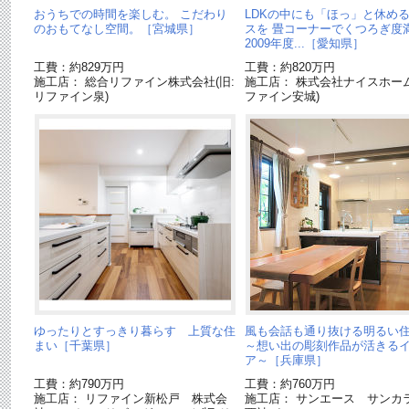
おうちでの時間を楽しむ。 こだわり
LDKの中にも「ほっ」と休め
のおもてなし空間。［宮城県］
スを 畳コーナーでくつろぎ度満
2009年度...［愛知県］
工費：約829万円
工費：約820万円
施工店： 総合リファイン株式会社(旧:
施工店： 株式会社ナイスホーム
リファイン泉)
ファイン安城)
ゆったりとすっきり暮らす 上質な住
風も会話も通り抜ける明るい
まい［千葉県］
～想い出の彫刻作品が活きる
ア～［兵庫県］
工費：約790万円
工費：約760万円
施工店： リファイン新松戸 株式会
施工店： サンエース サンカ