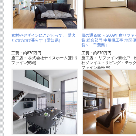
素材やデザインにこだわって、 愛犬
風の通る家 ＜2009年度リフ
とのびのび暮らす［愛知県］
賞 総合部門 中規模工事 地区
賞＞［千葉県］
工費：約870万円
工費：約870万円
施工店： 株式会社ナイスホーム(旧:リ
施工店： リファイン新松戸 
ファイン安城)
社ソレイユ・リビング・テック(
ファイン新松戸)