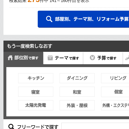
検索結果
件中
141
～
160
件目を表示