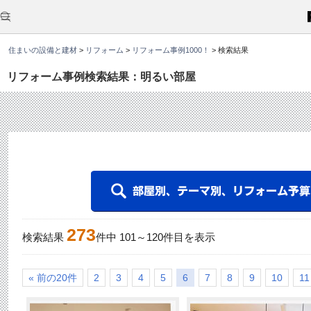
こ
こ
か
ら
本
住まいの設備と建材
>
リフォーム
>
リフォーム事例1000！
>
検索結果
文
で
す
リフォーム事例検索結果：明るい部屋
。
273
検索結果
件中
101
～
120
件目を表示
« 前の20件
2
3
4
5
6
7
8
9
10
11