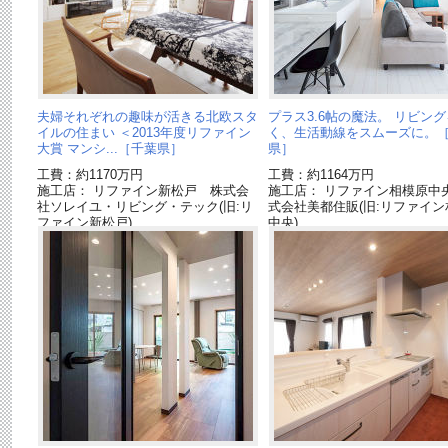
夫婦それぞれの趣味が活きる北欧スタ
プラス3.6帖の魔法。 リビン
イルの住まい ＜2013年度リファイン
く、生活動線をスムーズに。
大賞 マンシ...［千葉県］
県］
工費：約1170万円
工費：約1164万円
施工店： リファイン新松戸 株式会
施工店： リファイン相模原中
社ソレイユ・リビング・テック(旧:リ
式会社美都住販(旧:リファイン
ファイン新松戸)
中央)