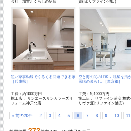
会社 加古川くらしの駅店
賀(旧:リファイン池田)
短い家事動線でくるくる回遊できる家
空と海の間のLDK ｡ 眺望を活
［兵庫県］
層階の暮らし｡［東京都］
工費：約1000万円
工費：約1000万円
施工店： サンエースサンカラーズリ
施工店： リファイン浦安 株式
フォーム神戸北店
リヴァ(旧:リファイン浦安)
« 前の20件
2
3
4
5
6
7
8
9
10
11
273