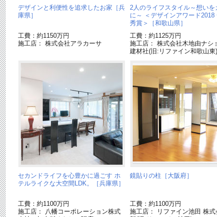
デザインと利便性を追求したお家［兵
2人のライフスタイル～想いを
庫県］
に～ ＜デザインアワード2018
秀賞＞［和歌山県］
工費：約1150万円
工費：約1125万円
施工店： 株式会社アラカーサ
施工店： 株式会社木地由ナシ
建材社(旧:リファイン和歌山東
セカンドライフを心豊かに過ごす ホ
鏡貼りの柱［大阪府］
テルライクな大空間LDK。［兵庫県］
工費：約1100万円
工費：約1100万円
施工店： 八幡コーポレーション株式
施工店： リファイン池田 株式