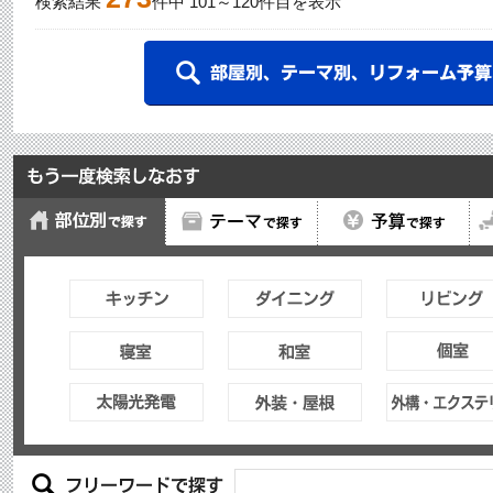
検索結果
件中
101
～
120
件目を表示