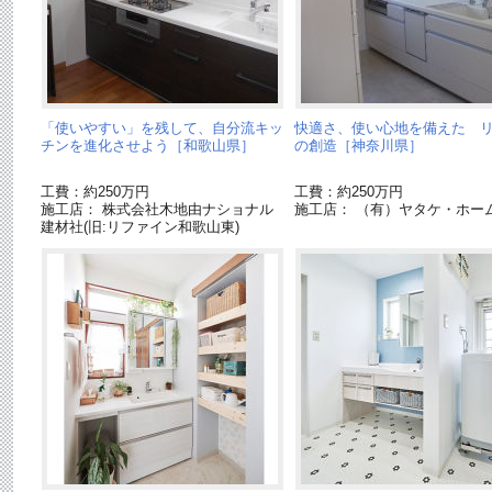
「使いやすい」を残して、自分流キッ
快適さ、使い心地を備えた 
チンを進化させよう［和歌山県］
の創造［神奈川県］
工費：約250万円
工費：約250万円
施工店： 株式会社木地由ナショナル
施工店： （有）ヤタケ・ホー
建材社(旧:リファイン和歌山東)