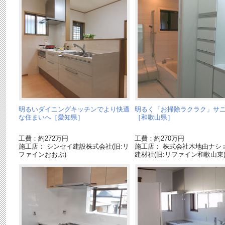
明るいダイニングキッチンでより快適
明るく「お掃除ラクラク」サ
な住まいへ［愛知県］
［和歌山県］
工費：約272万円
工費：約270万円
施工店： シンセイ建設株式会社(旧:リ
施工店： 株式会社木地由ナシ
ファインおおぶ)
建材社(旧:リファイン和歌山東