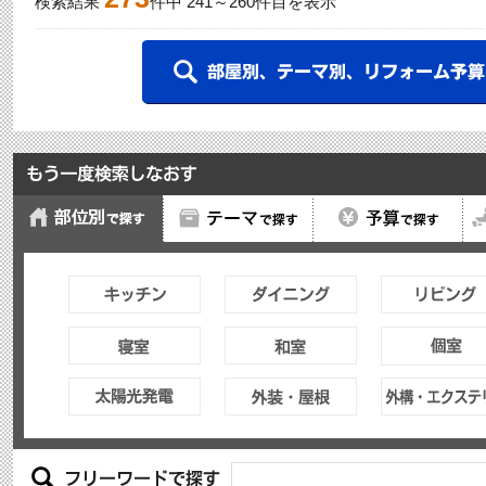
検索結果
件中
241
～
260
件目を表示