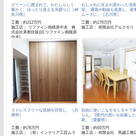
グリーンに囲まれて、わたしらしく
おしゃれに生まれ変わった洗
暖かく、ゆったり使える水廻りに［神
室。 通風や動線も改善し、家
奈川県］
ムーズに。［石川県］
工費：約212万円
工費：約170万円
施工店： リファイン相模原中央 株
施工店： 有限会社アルクモリ
式会社美都住販(旧:リファイン相模原
中央)
ストレスフリーな収納を目指し。［兵
自由に使いこなせるＬＤＫで
庫県］
らん。 3世代の想いを結集し
家。［愛媛県］
工費：約76万円
工費：約50万円
施工店： （有）インテリア工芸ムラ
施工店： 有限会社 馬越工務