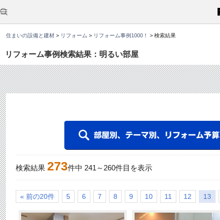
こ
こ
か
ら
本
住まいの設備と建材
>
リフォーム
>
リフォーム事例1000！
>
検索結果
文
で
す
リフォーム事例検索結果：明るい部屋
。
273
検索結果
件中
241
～
260
件目を表示
« 前の20件
5
6
7
8
9
10
11
12
13