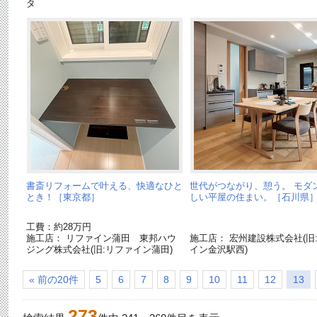
タ
書斎リフォームで叶える、快適なひと
世代がつながり、憩う。 モダ
とき！［東京都］
しい平屋の住まい。［石川県
工費：約28万円
施工店： リファイン蒲田 東邦ハウ
施工店： 宏州建設株式会社(旧
ジング株式会社(旧:リファイン蒲田)
イン金沢駅西)
« 前の20件
5
6
7
8
9
10
11
12
13
273