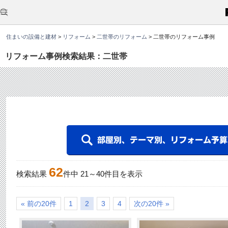
こ
こ
か
ら
本
住まいの設備と建材
>
リフォーム
>
二世帯のリフォーム
>
二世帯のリフォーム事例
文
で
す
リフォーム事例検索結果：二世帯
。
62
検索結果
件中
21
～
40
件目を表示
« 前の20件
1
2
3
4
次の20件 »