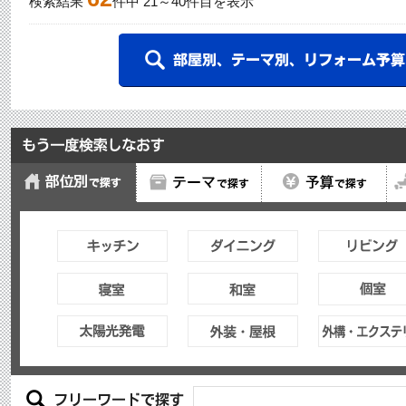
検索結果
件中
21
～
40
件目を表示