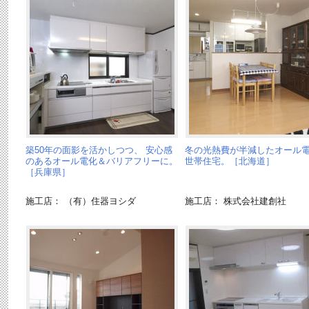
築50年の面影を活かしつつ、 安心感
冬の光熱費が半減したオール
のあるオール電化＆バリアフリーに。
世帯住宅。［北海道］
［兵庫県］
施工店： （有）住器ヨシダ
施工店： 株式会社建創社