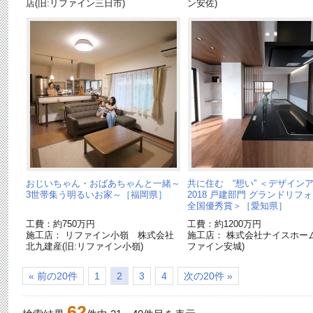
店(旧:リファイン三日市)
ン安佐)
おじいちゃん・おばあちゃんと一緒～
共に住む “想い” ＜デザイン
3世帯集う明るいお家～［福岡県］
2018 戸建部門 グランドリフ
全国優秀賞＞［愛知県］
工費：約750万円
工費：約1200万円
施工店： リファイン小嶺 株式会社
施工店： 株式会社ナイスホーム
北九建産(旧:リファイン小嶺)
ファイン安城)
« 前の20件
1
2
3
4
次の20件 »
62