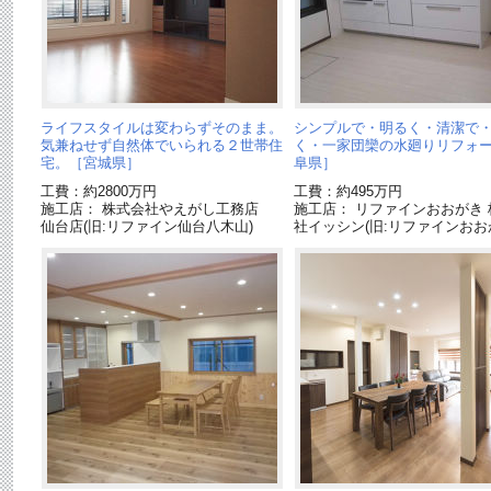
ライフスタイルは変わらずそのまま。
シンプルで・明るく・清潔で
気兼ねせず自然体でいられる２世帯住
く・一家団欒の水廻りリフォ
宅。［宮城県］
阜県］
工費：約2800万円
工費：約495万円
施工店： 株式会社やえがし工務店
施工店： リファインおおがき 
仙台店(旧:リファイン仙台八木山)
社イッシン(旧:リファインおお