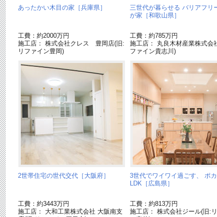
あったかい木目の家［兵庫県］
三世代が暮らせる バリアフリ
が家［和歌山県］
工費：約2000万円
工費：約785万円
施工店： 株式会社クレス 豊岡店(旧:
施工店： 丸良木材産業株式会社
リファイン豊岡)
ファイン貴志川)
2世帯住宅の世代交代［大阪府］
3世代でワイワイ過ごす、 ポ
LDK［広島県］
工費：約3443万円
工費：約813万円
施工店： 大和工業株式会社 大阪南支
施工店： 株式会社ジール(旧: