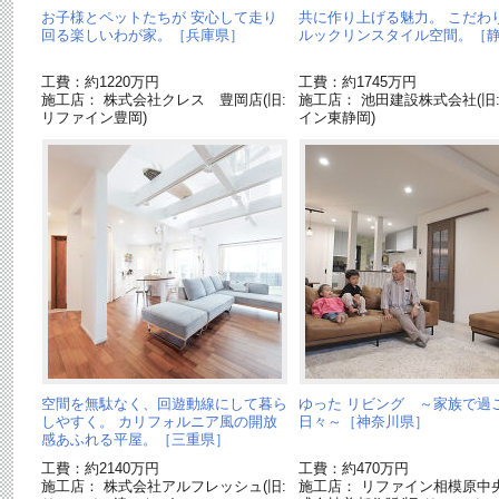
お子様とペットたちが 安心して走り
共に作り上げる魅力。 こだわ
回る楽しいわが家。［兵庫県］
ルックリンスタイル空間。［
工費：約1220万円
工費：約1745万円
施工店： 株式会社クレス 豊岡店(旧:
施工店： 池田建設株式会社(旧
リファイン豊岡)
イン東静岡)
空間を無駄なく、回遊動線にして暮ら
ゆった リビング ～家族で過
しやすく。 カリフォルニア風の開放
日々～［神奈川県］
感あふれる平屋。［三重県］
工費：約2140万円
工費：約470万円
施工店： 株式会社アルフレッシュ(旧:
施工店： リファイン相模原中