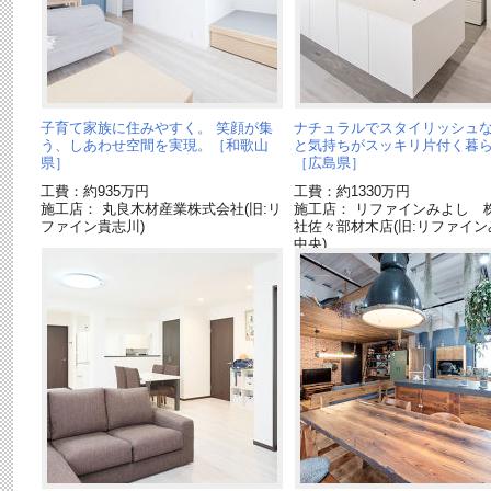
子育て家族に住みやすく。 笑顔が集
ナチュラルでスタイリッシュな
う、しあわせ空間を実現。［和歌山
と気持ちがスッキリ片付く暮
県］
［広島県］
工費：約935万円
工費：約1330万円
施工店： 丸良木材産業株式会社(旧:リ
施工店： リファインみよし 
ファイン貴志川)
社佐々部材木店(旧:リファイン
中央)