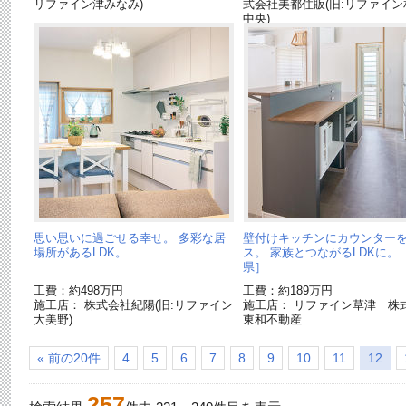
リファイン津みなみ)
式会社美都住販(旧:リファイン
中央)
思い思いに過ごせる幸せ。 多彩な居
壁付けキッチンにカウンター
場所があるLDK。
ス。 家族とつながるLDKに。
県］
工費：約498万円
工費：約189万円
施工店： 株式会社紀陽(旧:リファイン
施工店： リファイン草津 株
大美野)
東和不動産
« 前の20件
4
5
6
7
8
9
10
11
12
257