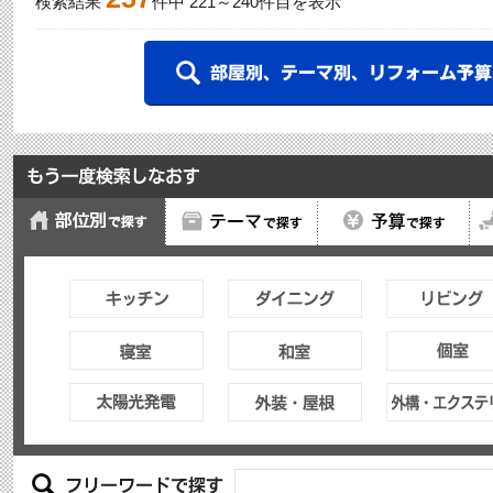
検索結果
件中
221
～
240
件目を表示