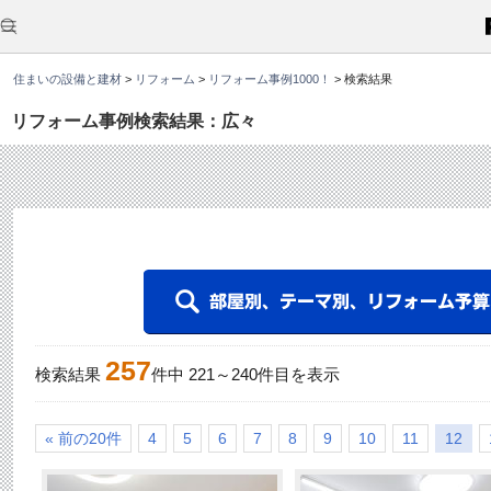
こ
こ
か
ら
本
住まいの設備と建材
>
リフォーム
>
リフォーム事例1000！
>
検索結果
文
で
す
リフォーム事例検索結果：広々
。
257
検索結果
件中
221
～
240
件目を表示
« 前の20件
4
5
6
7
8
9
10
11
12