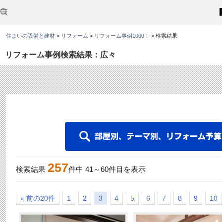
こ
こ
か
ら
本
住まいの設備と建材
>
リフォーム
>
リフォーム事例1000！
>
検索結果
文
で
す
リフォーム事例検索結果：広々
。
257
検索結果
件中
41
～
60
件目を表示
« 前の20件
1
2
3
4
5
6
7
8
9
10