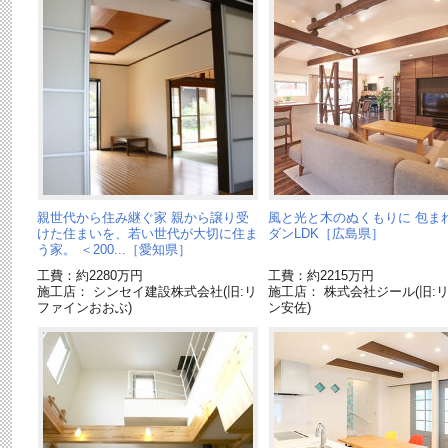
親世代から住み継ぐ家 親から譲り受
風と光と木のぬくもりに 包ま
けた住まいを、若い世代が大切に住ま
ダンLDK［広島県］
う家。 ＜200...［愛知県］
工費：約2280万円
工費：約2215万円
施工店： シンセイ建設株式会社(旧:リ
施工店： 株式会社ジール(旧:
ファインおおぶ)
ン安佐)