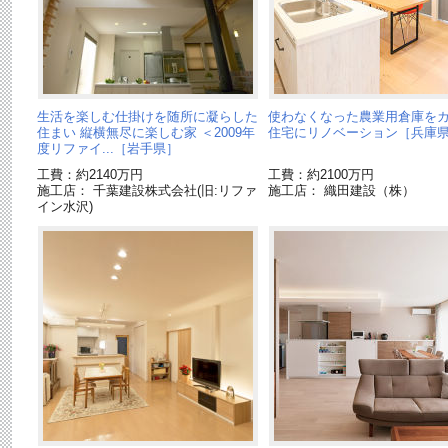
生活を楽しむ仕掛けを随所に凝らした
使わなくなった農業用倉庫を
住まい 縦横無尽に楽しむ家 ＜2009年
住宅にリノベーション［兵庫
度リファイ...［岩手県］
工費：約2140万円
工費：約2100万円
施工店： 千葉建設株式会社(旧:リファ
施工店： 織田建設（株）
イン水沢)