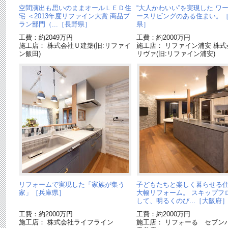
空間演出も思いのままオールＬＥＤ住
“大人かわいい”を実現した ワ
宅 ＜2013年度リファイン大賞 商品プ
ースリビングのある住まい。
ラン部門（...［長野県］
県］
工費：約2049万円
工費：約2000万円
施工店： 株式会社Ｕ建築(旧:リファイ
施工店： リファイン浦安 株式
ン飯田)
リヴァ(旧:リファイン浦安)
リフォームで実現した「家族が集う
子どもたちと楽しく暮らせる
家」［兵庫県］
大幅リフォーム。 スキップフ
して、明るくのび...［大阪府
工費：約2000万円
工費：約2000万円
施工店： 株式会社ライフライン
施工店： リフォーる セブン