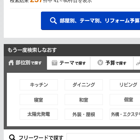
検索結果
件中
41
～
60
件目を表示