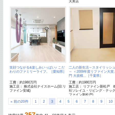
天美店
笑顔つながる&楽しみいっぱい♪ こだ
二人の新生活～スタイリッシ
わりのファミリーライフ。［愛知県］
～ ＜2009年度リファイン大賞
門 大規模...［千葉県］
工費：約1980万円
工費：約1980万円
施工店： 株式会社ナイスホーム(旧:リ
施工店： リファイン新松戸 
ファイン安城)
社ソレイユ・リビング・テック(
ファイン新松戸)
« 前の20件
1
2
3
4
5
6
7
8
9
10
257