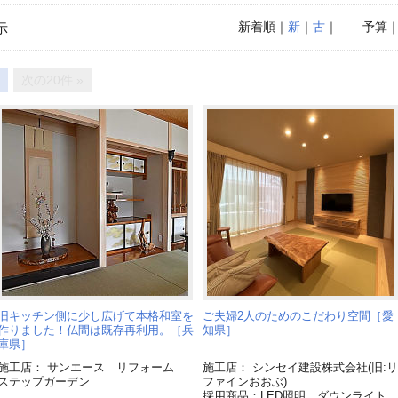
新着順
｜
新
｜
古
｜
予算
示
次の20件 »
旧キッチン側に少し広げて本格和室を
ご夫婦2人のためのこだわり空間［愛
作りました！仏間は既存再利用。［兵
知県］
庫県］
施工店： サンエース リフォーム
施工店： シンセイ建設株式会社(旧:リ
ステップガーデン
ファインおおぶ)
採用商品：LED照明 ダウンライト