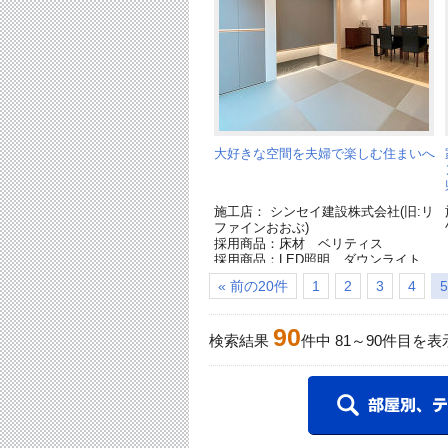
大好きな空間を夫婦で楽しむ住まいへ
施工店： シンセイ建設株式会社(旧:リ
ファインおおぶ)
採用商品：床材 ベリティス
採用商品：LED照明 ダウンライト
採用商品：上吊り引戸アウトセット納
« 前の20件
1
2
3
4
5
まり
90
検索結果
件中
81
～
90
件目を表