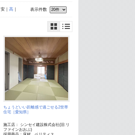
｜安｜
高
｜
表示件数
ちょうどいい距離感で過ごせる2世帯
住宅［愛知県］
施工店： シンセイ建設株式会社(旧:リ
ファインおおぶ)
採用商品：床材 ベリティス