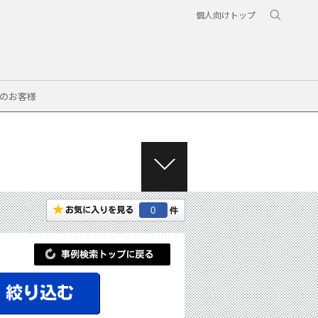
個人向けトップ
のお客様
M
E
N
0
U