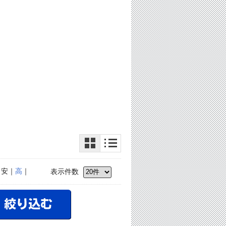
｜安｜
高
｜
表示件数