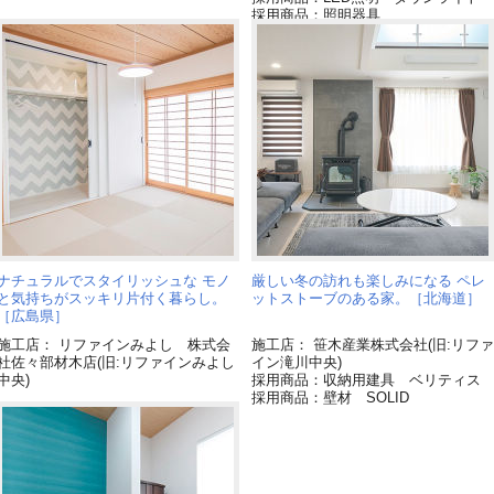
採用商品：照明器具
採用商品：床材 ベリティス
ナチュラルでスタイリッシュな モノ
厳しい冬の訪れも楽しみになる ペレ
と気持ちがスッキリ片付く暮らし。
ットストーブのある家。［北海道］
［広島県］
施工店： リファインみよし 株式会
施工店： 笹木産業株式会社(旧:リファ
社佐々部材木店(旧:リファインみよし
イン滝川中央)
中央)
採用商品：収納用建具 ベリティス
採用商品：壁材 SOLID