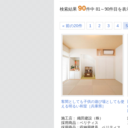
90
検索結果
件中
81
～
90
件目を表
« 前の20件
1
2
3
4
5
客間としても子供の遊び場としても使
える明るい和室［兵庫県］
施工店： 織田建設（株）
採用商品：ベリティス
採用商品：収納用建具 ベリティス