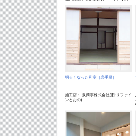
明るくなった和室［岩手県］
施工店： 泉商事株式会社(旧:リファイ
ンとおの)