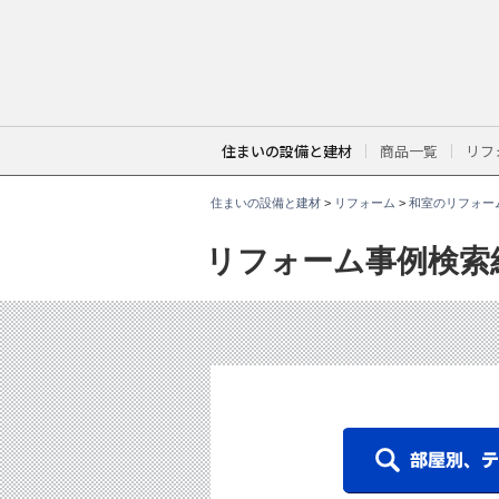
こ
こ
か
ら
本
文
で
す
。
住まいの設備と建材
商品一覧
リフ
住まいの設備と建材
>
リフォーム
>
和室のリフォー
リフォーム事例検索