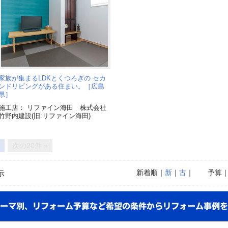
家族が集まるLDKとくつろぎの セカ
ンドリビングがある住まい。［広島
県］
施工店： リファイン海田 株式会社
竹野内建設(旧:リファイン海田)
次の20件 »
新着順
｜
新
｜
古
｜
予算
示