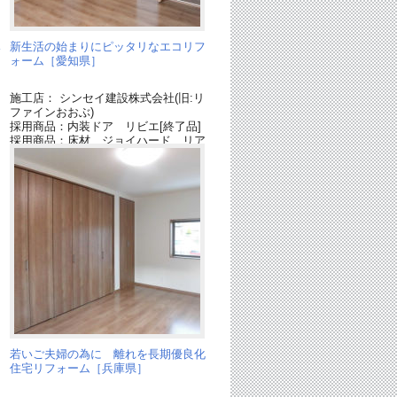
み
新生活の始まりにピッタリなエコリフ
］
ォーム［愛知県］
施工店： シンセイ建設株式会社(旧:リ
ファインおおぶ)
採用商品：内装ドア リビエ[終了品]
採用商品：床材 ジョイハード リア
ロ[終了品]
若いご夫婦の為に 離れを長期優良化
住宅リフォーム［兵庫県］