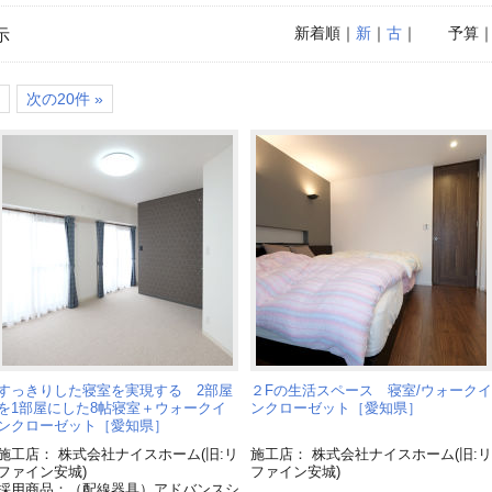
新着順
｜
新
｜
古
｜
予算
示
次の20件 »
すっきりした寝室を実現する 2部屋
２Fの生活スペース 寝室/ウォークイ
を1部屋にした8帖寝室＋ウォークイ
ンクローゼット［愛知県］
ンクローゼット［愛知県］
施工店： 株式会社ナイスホーム(旧:リ
施工店： 株式会社ナイスホーム(旧:リ
ファイン安城)
ファイン安城)
採用商品：（配線器具）アドバンスシ