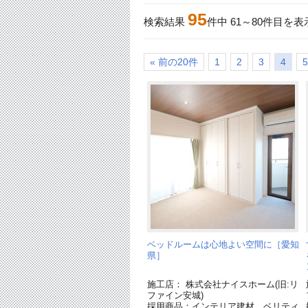
95
検索結果
件中
61
～
80
件目を表
« 前の20件
1
2
3
4
5
ベッドルームは心地よい空間に［愛知
県］
施工店： 株式会社ナイスホーム(旧:リ
ファイン安城)
採用商品：インテリア建材 ベリティ