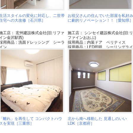
生活スタイルの変化に対応し、二世帯
お祖父さんの住んでいた部屋を私好
住宅への大改修［石川県］
に劇的リノベーション！！［愛知県
施工店： 宏州建設株式会社(旧:リファ
施工店： シンセイ建設株式会社(旧:リ
イン金沢駅西)
ファインおおぶ)
採用商品：洗面ドレッシング シーラ
採用商品：内装ドア ベリティス
イン
採用商品：LED照明 シーリングライ
ト
採用商品：収納用建具 ベリティス
「離れ」を再生して コンパクトハウ
北から南へ移動した 見通しのいい
スを実現［三重県］
LDK［京都府］