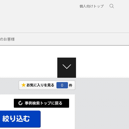
個人向けトップ
のお客様
M
E
N
0
U