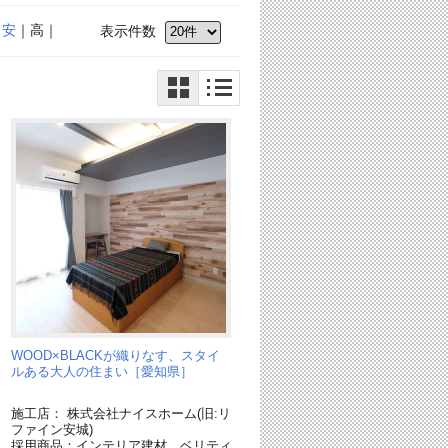
｜
安
｜高｜
表示件数
WOOD×BLACKが織りなす、スタイ
ルある大人の住まい［愛知県］
施工店： 株式会社ナイスホーム(旧:リ
ファイン安城)
採用商品：インテリア建材 ベリティ