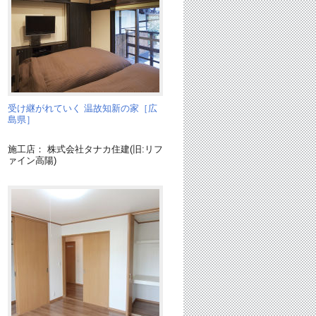
受け継がれていく 温故知新の家［広
島県］
施工店： 株式会社タナカ住建(旧:リフ
ァイン高陽)
ア