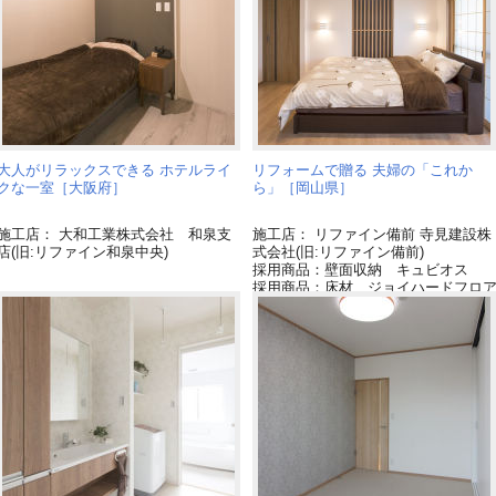
大人がリラックスできる ホテルライ
リフォームで贈る 夫婦の「これか
クな一室［大阪府］
ら」［岡山県］
施工店： 大和工業株式会社 和泉支
施工店： リファイン備前 寺見建設株
店(旧:リファイン和泉中央)
式会社(旧:リファイン備前)
採用商品：壁面収納 キュビオス
採用商品：床材 ジョイハードフロ
ー[終了品]