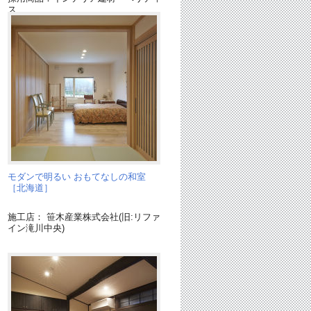
ス
採用商品：LED照明 ダウンライト
ォ
モダンで明るい おもてなしの和室
［北海道］
施工店： 笹木産業株式会社(旧:リファ
イン滝川中央)