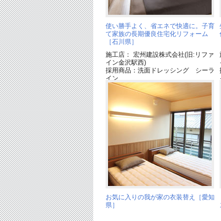
使い勝手よく、省エネで快適に。子育
て家族の長期優良住宅化リフォーム
［石川県］
施工店： 宏州建設株式会社(旧:リファ
イン金沢駅西)
採用商品：洗面ドレッシング シーラ
イン
お気に入りの我が家の衣装替え［愛知
県］