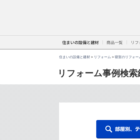
こ
こ
か
ら
本
文
で
す
。
住まいの設備と建材
商品一覧
リフ
住まいの設備と建材
>
リフォーム
>
寝室のリフォー
リフォーム事例検索