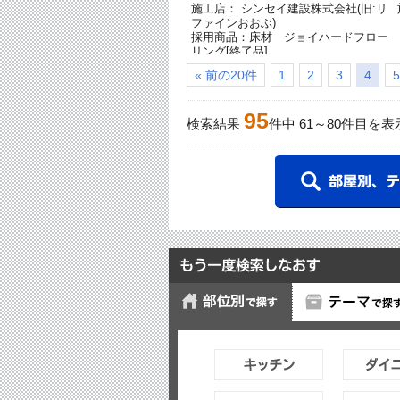
施工店： シンセイ建設株式会社(旧:リ
ファインおおぶ)
採用商品：床材 ジョイハードフロー
リング[終了品]
採用商品：内装ドア リビエ[終了品]
« 前の20件
1
2
3
4
5
採用商品：LED照明 ダウンライト
採用商品：照明器具
採用商品：天井埋込形ナノイー発生機
95
検索結果
件中
61
～
80
件目を表