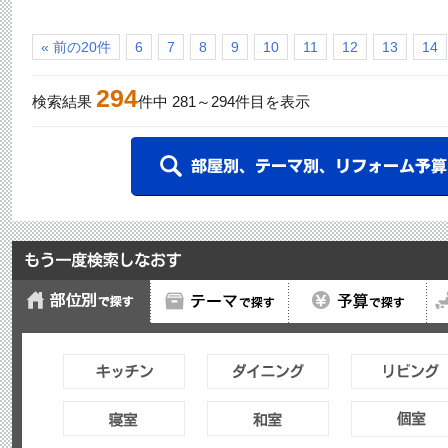
« 前の20件
6
7
8
9
10
11
12
13
14
294
検索結果
件中
281
～
294
件目を表示