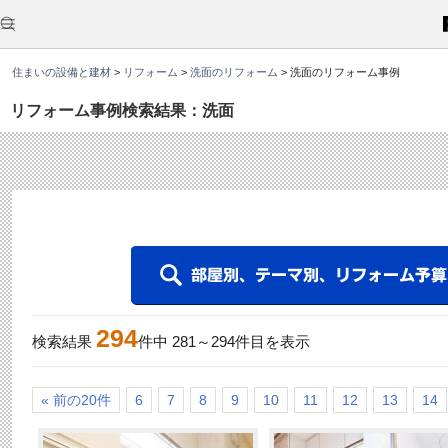
こ
こ
か
ら
本
住まいの設備と建材
>
リフォーム
>
洗面のリフォーム
>
洗面のリフォーム事例
文
で
す
リフォーム事例検索結果：洗面
。
294
検索結果
件中
281
～
294
件目を表示
« 前の20件
6
7
8
9
10
11
12
13
14