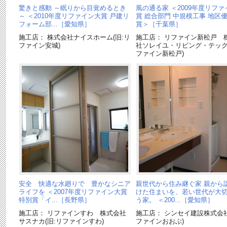
驚きと感動 ～眠りから目覚めるとき
風の通る家 ＜2009年度リフ
～ ＜2010年度リファイン大賞 戸建リ
賞 総合部門 中規模工事 地区
フォーム部...［愛知県］
賞＞［千葉県］
施工店： 株式会社ナイスホーム(旧:リ
施工店： リファイン新松戸 
ファイン安城)
社ソレイユ・リビング・テック(
ファイン新松戸)
安全 快適な水廻りで 豊かなシニア
親世代から住み継ぐ家 親から
ライフを ＜2007年度リファイン大賞
けた住まいを、若い世代が大
特別賞「イ...［長野県］
う家。 ＜200...［愛知県］
施工店： リファインすわ 株式会社
施工店： シンセイ建設株式会社
サスナカ(旧:リファインすわ)
ファインおおぶ)