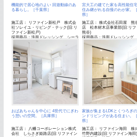
機能的で居心地のよい 回遊動線のあ
宮大工の建てた家を高性能住
る暮らし。［千葉県］
住み継がれる自慢のわが家。
県］
施工店： リファイン新松戸 株式会
施工店： 株式会社石田屋 熊
社ソレイユ・リビング・テック(旧:リ
店 松本材木店事業部(旧:リフ
ファイン新松戸)
熊谷)
採用商品：洗面ドレッシング シーラ
採用商品：洗面ドレッシング
イン
イン
おばあちゃんを中心に 4世代でにぎわ
家族が集まるLDKとくつろぎの
う憩いの空間。［兵庫県］
ンドリビングがある住まい。
県］
施工店： 八幡コーポレーション株式
施工店： リファイン海田 株
会社 しらさぎ姫路店(旧:リファイン
竹野内建設(旧:リファイン海田