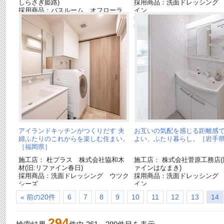
しらさぎ姫路)
採用商品：洗面ドレッシング
採用商品：バスルーム オフローラ
イン
採用商品：内装ドア ベリテ
採用商品：マイスターズウッ
ートリプルコート
アイランドキッチンがつくりだす 夫
お互いの気配を感じる距離感で
婦ふたりのこれからを楽しむ住まい。
よい、ふたり暮らし。［岩手
［福岡県］
施工店： 杜プラス 株式会社協和木
施工店： 株式会社菅原工務店(
材(旧:リファイン春日)
ァインはなまき)
採用商品：洗面ドレッシング ウツク
採用商品：洗面ドレッシング
シーズ
イン
採用商品：内装ドア ベリティス
採用商品：床材 ベリティス
« 前の20件
6
7
8
9
10
11
12
13
14
ベースコート
294