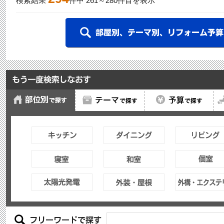
検索結果
件中
261
～
280
件目を表示