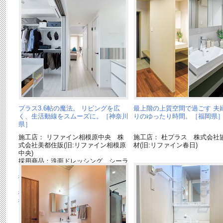
プラス3.6帖の魔法。 リビングを広
最上階の上質空間で過ごす 夫
く、生活動線をスムーズに。［神奈川
りのゆったり時間。［福岡県
県］
施工店： リファイン相模原中央 株
施工店： 杜プラス 株式会社
式会社美都住販(旧:リファイン相模原
材(旧:リファイン春日)
中央)
採用商品：洗面ドレッシング シーラ
イン
採用商品：洗面ドレッシング アクア
ファニチャー
採用商品：内装ドア ベリティス
採用商品：照明器具