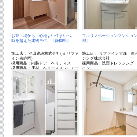
お茶工場から、心地よい住まいへ。
フルリノベーションマンショ
時を超えた建物再生。［静岡県］
都］
施工店： 池田建設株式会社(旧:リファ
施工店： リファイン大森 東
イン東静岡)
ジング株式会社
採用商品：内装ドア ベリティス
採用商品：洗面ドレッシング
採用商品：床材 ベリティスフロアー
イン
S
採用商品：幅木 ベリティス