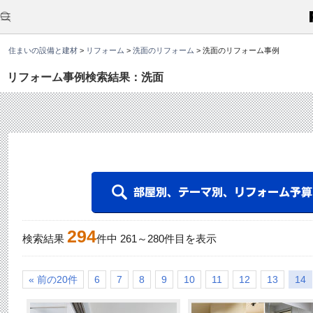
こ
こ
か
ら
本
住まいの設備と建材
>
リフォーム
>
洗面のリフォーム
>
洗面のリフォーム事例
文
で
す
リフォーム事例検索結果：洗面
。
294
検索結果
件中
261
～
280
件目を表示
« 前の20件
6
7
8
9
10
11
12
13
14