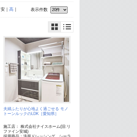
｜安｜
高
｜
表示件数
夫婦ふたりが心地よく過ごせる モノ
トーンルックのLDK［愛知県］
施工店： 株式会社ナイスホーム(旧:リ
ファイン安城)
ラ
採用商品：洗面ドレッシング シーラ