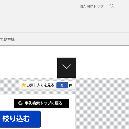
個人向けトップ
のお客様
M
E
N
0
U