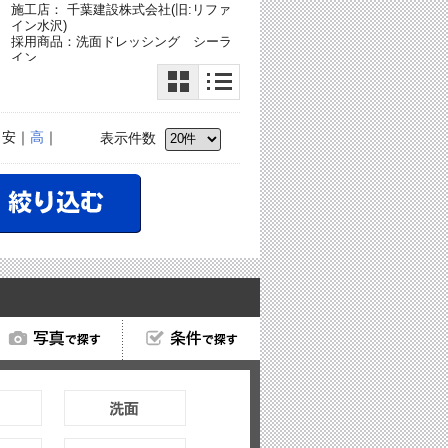
施工店： 千葉建設株式会社(旧:リファ
イン水沢)
採用商品：洗面ドレッシング シーラ
ク
イン
採用商品：アクアハート洗面
｜安｜
高
｜
表示件数