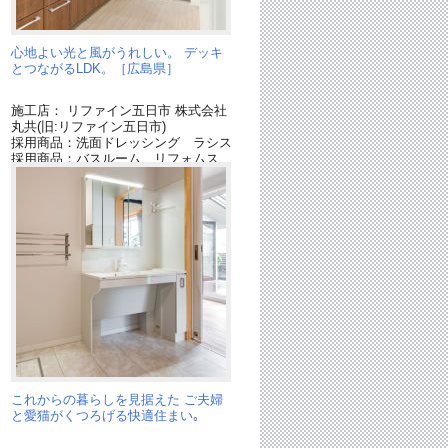
心地よい光と風がうれしい。 デッキ
］
とつながるLDK。［広島県］
施工店： リファイン五日市 株式会社
丸共(旧:リファイン五日市)
ス
採用商品：洗面ドレッシング ラシス
採用商品：バスルーム リフォムス
これからの暮らしを見据えた ご夫婦
と愛猫がくつろげる快適住まい｡