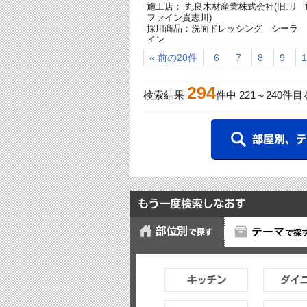
施工店： 丸良木材産業株式会社(旧:リ
ファイン貴志川)
採用商品：洗面ドレッシング シーラ
イン
« 前の20件
6
7
8
9
1
294
検索結果
件中
221
～
240
件目