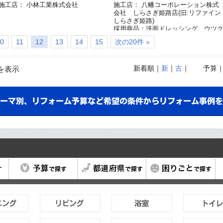
施工店： 小林工業株式会社
施工店： 八幡コーポレーション株式
会社 しらさぎ姫路店(旧:リファイン
しらさぎ姫路)
採用商品：洗面ドレッシング ウツ
シーズ
0
11
12
13
14
15
次の20件 »
採用商品：ホシ姫サマ
新着順
｜
新
｜
古
｜
予算
を表示