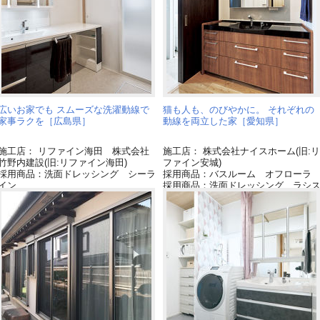
広いお家でも スムーズな洗濯動線で
猫も人も、のびやかに。 それぞれの
家事ラクを［広島県］
動線を両立した家［愛知県］
施工店： リファイン海田 株式会社
施工店： 株式会社ナイスホーム(旧:リ
竹野内建設(旧:リファイン海田)
ファイン安城)
採用商品：洗面ドレッシング シーラ
採用商品：バスルーム オフローラ
イン
採用商品：洗面ドレッシング ラシ
採用商品：トイレ アラウーノ ＳⅡ