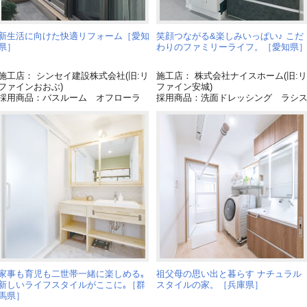
新生活に向けた快適リフォーム［愛知
笑顔つながる&楽しみいっぱい♪ こだ
県］
わりのファミリーライフ。［愛知県
施工店： シンセイ建設株式会社(旧:リ
施工店： 株式会社ナイスホーム(旧:リ
ファインおおぶ)
ファイン安城)
採用商品：バスルーム オフローラ
採用商品：洗面ドレッシング ラシ
家事も育児も二世帯一緒に楽しめる｡
祖父母の思い出と暮らす ナチュラル
新しいライフスタイルがここに｡［群
スタイルの家。［兵庫県］
馬県］