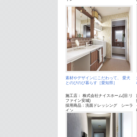
素材やデザインにこだわって、 愛犬
とのびのび暮らす［愛知県］
施工店： 株式会社ナイスホーム(旧:リ
ファイン安城)
採用商品：洗面ドレッシング シーラ
イン
採用商品：トイレ NEWアラウーノ
Ｖ
採用商品：アラウーノ手洗い