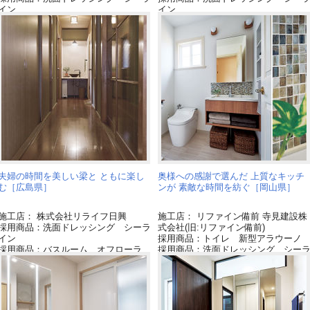
イン
イン
採用商品：スポットライト
採用商品：バスルーム オフローラ
夫婦の時間を美しい梁と ともに楽し
奥様への感謝で選んだ 上質なキッチ
む［広島県］
ンが 素敵な時間を紡ぐ［岡山県］
施工店： 株式会社リライフ日興
施工店： リファイン備前 寺見建設株
採用商品：洗面ドレッシング シーラ
式会社(旧:リファイン備前)
イン
採用商品：トイレ 新型アラウーノ
採用商品：バスルーム オフローラ
採用商品：洗面ドレッシング シー
イン