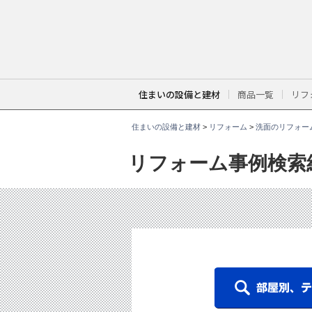
こ
こ
か
ら
本
文
で
す
。
住まいの設備と建材
商品一覧
リフ
住まいの設備と建材
>
リフォーム
>
洗面のリフォー
リフォーム事例検索