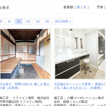
新着順
｜
新
｜
古
｜
予算
を表示
0
11
12
13
14
15
次の20件 »
往古来今、時間の流れを 愉しむ里山
元店舗がオシャレに大変身！ 家族6人
の家［広島県］
が広々暮らせる住まいに［兵庫県］
施工店： リファイン海田 株式会社
施工店： 八幡コーポレーション株式
竹野内建設(旧:リファイン海田)
会社 姫路くらしの駅店
採用商品：洗面ドレッシング シーラ
採用商品：洗面ドレッシング シー