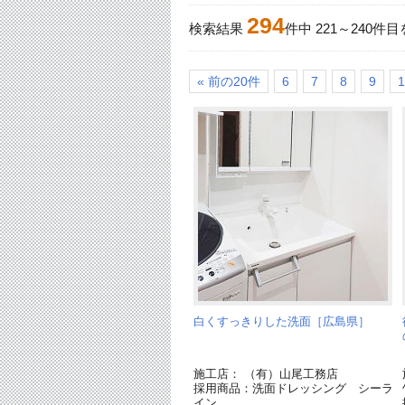
294
検索結果
件中
221
～
240
件目
« 前の20件
6
7
8
9
1
白くすっきりした洗面［広島県］
施工店： （有）山尾工務店
採用商品：洗面ドレッシング シーラ
イン