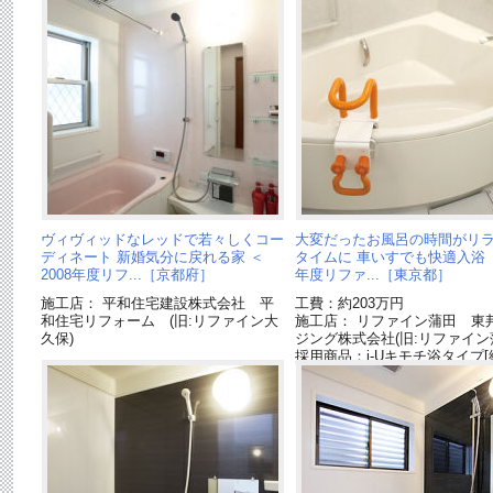
ヴィヴィッドなレッドで若々しくコー
大変だったお風呂の時間がリ
ディネート 新婚気分に戻れる家 ＜
タイムに 車いすでも快適入浴 ＜
2008年度リフ...［京都府］
年度リファ...［東京都］
施工店： 平和住宅建設株式会社 平
工費：約203万円
和住宅リフォーム (旧:リファイン大
施工店： リファイン蒲田 東
久保)
ジング株式会社(旧:リファイン
採用商品：i-Uキモチ浴タイプ[