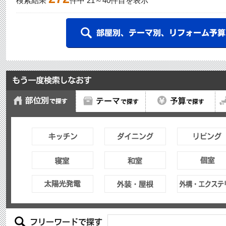
検索結果
件中
21
～
40
件目を表示