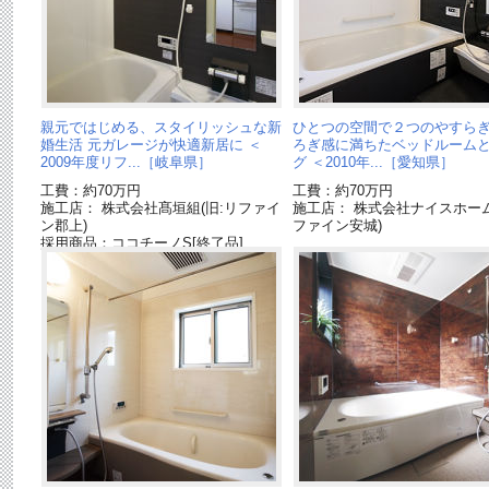
親元ではじめる、スタイリッシュな新
ひとつの空間で２つのやすらぎ
婚生活 元ガレージが快適新居に ＜
ろぎ感に満ちたベッドルーム
2009年度リフ...［岐阜県］
グ ＜2010年...［愛知県］
工費：約70万円
工費：約70万円
施工店： 株式会社髙垣組(旧:リファイ
施工店： 株式会社ナイスホーム
ン郡上)
ファイン安城)
採用商品：ココチーノS[終了品]