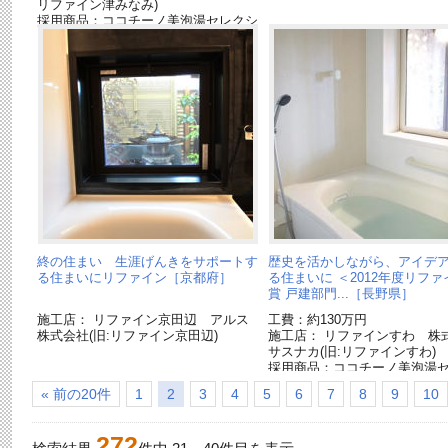
リファイン津みなみ)
採用商品：ココチーノ美泡湯セレクシ
ョン[終了品]
終の住まい 生涯げんきをサポートす
歴史を活かしながら、アイデ
る住まいにリファイン［京都府］
る住まいに ＜2012年度リフ
賞 戸建部門...［長野県］
施工店： リファイン京田辺 アルス
工費：約130万円
株式会社(旧:リファイン京田辺)
施工店： リファインすわ 株
サスナカ(旧:リファインすわ)
採用商品：ココチーノ美泡湯
ョン[終了品]
« 前の20件
1
2
3
4
5
6
7
8
9
10
272