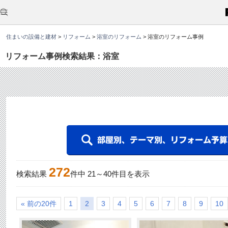
こ
こ
か
ら
本
住まいの設備と建材
>
リフォーム
>
浴室のリフォーム
>
浴室のリフォーム事例
文
で
す
リフォーム事例検索結果：浴室
。
272
検索結果
件中
21
～
40
件目を表示
« 前の20件
1
2
3
4
5
6
7
8
9
10