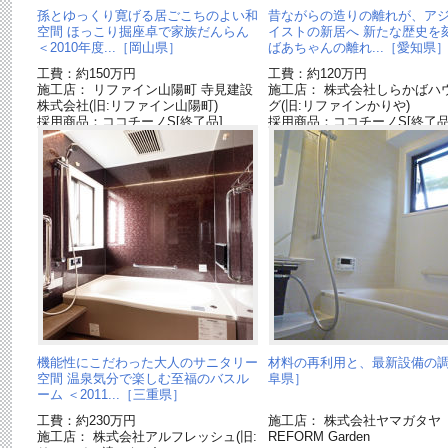
孫とゆっくり寛げる居ごこちのよい和
昔ながらの造りの離れが、ア
空間 ほっこり掘座卓で家族だんらん
イストの新居へ 新たな歴史を
＜2010年度...［岡山県］
ばあちゃんの離れ...［愛知県
工費：約150万円
工費：約120万円
施工店： リファイン山陽町 寺見建設
施工店： 株式会社しらかばハ
株式会社(旧:リファイン山陽町)
グ(旧:リファインかりや)
採用商品：ココチーノS[終了品]
採用商品：ココチーノS[終了品
機能性にこだわった大人のサニタリー
材料の再利用と、最新設備の
空間 温泉気分で楽しむ至福のバスル
阜県］
ーム ＜2011...［三重県］
工費：約230万円
施工店： 株式会社ヤマガタ
施工店： 株式会社アルフレッシュ(旧:
REFORM Garden