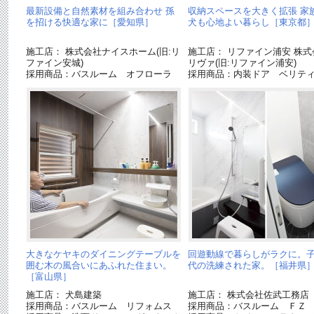
最新設備と自然素材を組み合わせ 孫
収納スペースを大きく拡張 家
を招ける快適な家に［愛知県］
犬も心地よい暮らし［東京都
施工店： 株式会社ナイスホーム(旧:リ
施工店： リファイン浦安 株式
ファイン安城)
リヴァ(旧:リファイン浦安)
採用商品：バスルーム オフローラ
採用商品：内装ドア ベリテ
大きなケヤキのダイニングテーブルを
回遊動線で暮らしがラクに。
囲む木の風合いにあふれた住まい。
代の洗練された家。［福井県
［富山県］
施工店： 犬島建築
施工店： 株式会社佐武工務店
採用商品：バスルーム リフォムス
採用商品：バスルーム ＦＺ