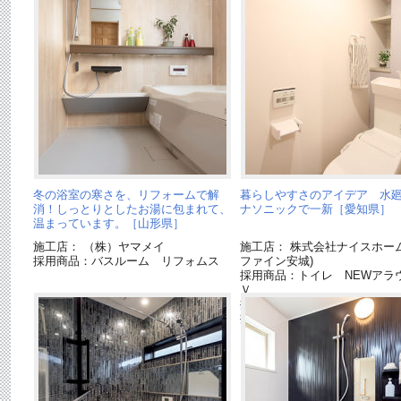
冬の浴室の寒さを、リフォームで解
暮らしやすさのアイデア 水
消！しっとりとしたお湯に包まれて、
ナソニックで一新［愛知県］
温まっています。［山形県］
施工店： （株）ヤマメイ
施工店： 株式会社ナイスホーム
採用商品：バスルーム リフォムス
ファイン安城)
採用商品：トイレ NEWアラ
Ｖ
採用商品：バスルーム オフ
採用商品：洗面ドレッシング
イン