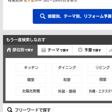
検索結果
件中
181
～
200
件目を表示