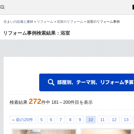
こ
こ
か
ら
本
住まいの設備と建材
>
リフォーム
>
浴室のリフォーム
>
浴室のリフォーム事例
文
で
す
リフォーム事例検索結果：浴室
。
272
検索結果
件中
181
～
200
件目を表示
« 前の20件
5
6
7
8
9
10
11
12
13