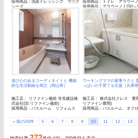
採用商品：洗面ドレッシング ウツク
採用商品：トイレ アラウー
シーズ
採用商品：アラウーノ L150
採用商品：エコキュート
採用商品：インテリア建材 
採用商品：ホシ姫サマ
ス
採用商品：ベリティスプラス
採用商品：ベリティス クラフ
ベル
遊び心のあるコーディネイトと 機能
ワーキングママの家事ラクと 
的な生活動線を両立［岡山県］
っぱいの子育てを応援［兵庫
施工店： リファイン備前 寺見建設株
施工店： 株式会社クレス 豊岡
式会社(旧:リファイン備前)
リファイン豊岡)
採用商品：バスルーム リフォムス
採用商品：バスルーム オフ
« 前の20件
5
6
7
8
9
10
11
12
13
272