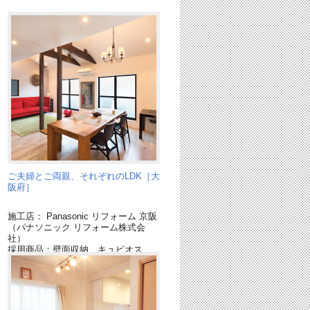
ご夫婦とご両親、それぞれのLDK［大
阪府］
施工店： Panasonic リフォーム 京阪
（パナソニック リフォーム株式会
社）
採用商品：壁面収納 キュビオス
採用商品：LED照明 ダウンライト
採用商品：リフォムス(推奨後継品
「Ｌクラス」)