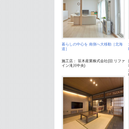
暮らしの中心を 南側へ大移動［北海
道］
施工店： 笹木産業株式会社(旧:リファ
イン滝川中央)