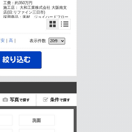
工費：約350万円
施工店： 大和工業株式会社 大阪南支
店(旧:リファイン三日市)
採用商品：床材 ジョイハードフロー
リング[終了品]
採用商品：パナソニックキッチン Ｖ
ア
スタイル
採用商品：キッチン ラクシーナ
｜
安
｜
高
｜
採用商品：シンクロ調色LED照明
表示件数
採用商品：インテリア建材 ベリティ
ス