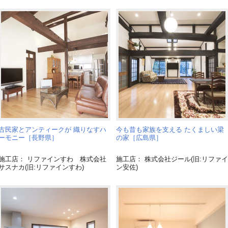
古民家とアンティークが 織りなすハ
今も昔も家族を支える たくましい梁
ーモニー［長野県］
の家［広島県］
施工店： リファインすわ 株式会社
施工店： 株式会社ジール(旧:リファイ
サスナカ(旧:リファインすわ)
ン安佐)