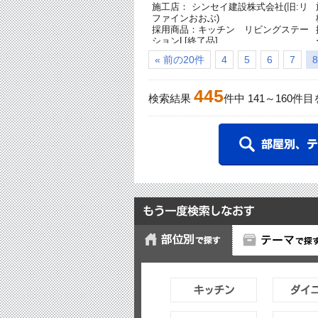
施工店： シンセイ建設株式会社(旧:リ
ファインおおぶ)
採用商品：キッチン リビングステー
ションL[終了品]
« 前の20件
4
5
6
7
8
445
検索結果
件中
141
～
160
件目