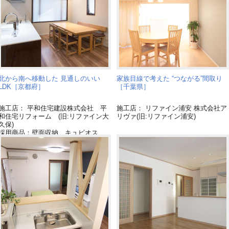
北から南へ移動した 見通しのいい
家族目線で考えた “つながる”間取り
LDK［京都府］
［千葉県］
施工店： 平和住宅建設株式会社 平
施工店： リファイン浦安 株式会社ア
和住宅リフォーム (旧:リファイン大
リヴァ(旧:リファイン浦安)
久保)
採用商品：壁面収納 キュビオス
採用商品：床暖房 フリーほっと