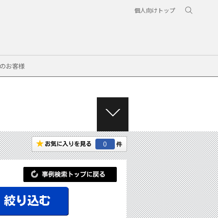
個人向けトップ
のお客様
M
E
N
0
U