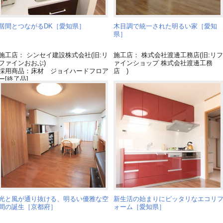
居間とつながるDK［愛知県］
木目調で統一された明るい家［愛知
県］
施工店： シンセイ建設株式会社(旧:リ
施工店： 株式会社渡邊工務店(旧:リフ
ファインおおぶ)
ァインショップ 株式会社渡邊工務
採用商品：床材 ジョイハードフロア
店 )
ー[終了品]
採用商品：内装ドア リビエ[終了品]
採用商品：キッチン リビングステー
ションL[終了品]
光と風が通り抜ける、明るい優雅な空
新生活の始まりにピッタリなエコリ
間の誕生［京都府］
ォーム［愛知県］