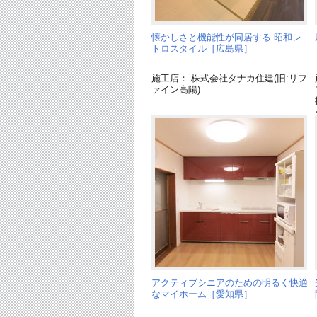
懐かしさと機能性が同居する 昭和レ
トロスタイル［広島県］
施工店： 株式会社タナカ住建(旧:リフ
ァイン高陽)
アクティブシニアのための明るく快適
なマイホーム［愛知県］