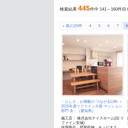
445
検索結果
件中
141
～
160
件目
« 前の20件
4
5
6
7
8
「らしさ」が満載の つながるLDK ＜
2015年度リファイン大賞 マンション
部門 全...［愛知県］
施工店： 株式会社ナイスホーム(旧:リ
ファイン安城)
採用商品：壁面収納 キュビオス