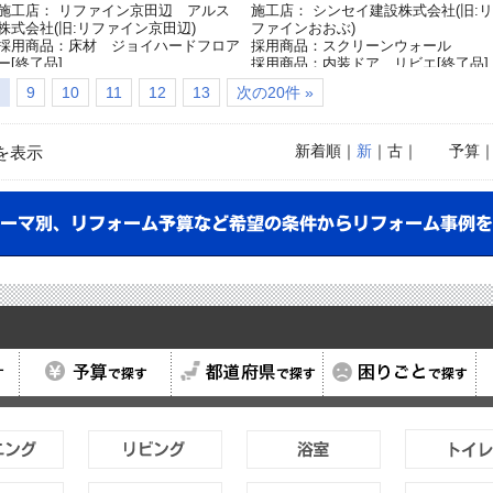
施工店： リファイン京田辺 アルス
施工店： シンセイ建設株式会社(旧:リ
株式会社(旧:リファイン京田辺)
ファインおおぶ)
採用商品：床材 ジョイハードフロア
採用商品：スクリーンウォール
ー[終了品]
採用商品：内装ドア リビエ[終了品]
採用商品：畳が丘
採用商品：リフォムス(推奨後継品
9
10
11
12
13
次の20件 »
採用商品：内装ドア ベリティス
「Ｌクラス」)
採用商品：床材 ジョイハード リ
ロ[終了品]
新着順
｜
新
｜古｜
予算
を表示