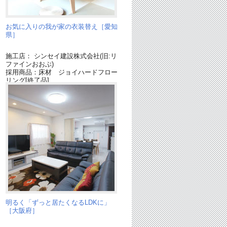
お気に入りの我が家の衣装替え［愛知
県］
施工店： シンセイ建設株式会社(旧:リ
ファインおおぶ)
採用商品：床材 ジョイハードフロー
リング[終了品]
採用商品：内装ドア リビエ[終了品]
採用商品：引き戸 リビエリアロ[終
了品]
採用商品：LED照明 ダウンライト
フ
明るく「ずっと居たくなるLDKに」
［大阪府］