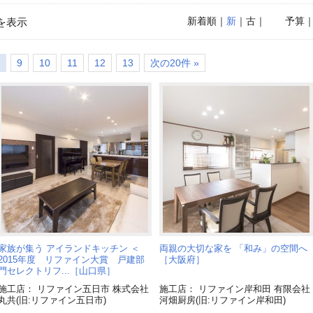
新着順
｜
新
｜古｜
予算
を表示
9
10
11
12
13
次の20件 »
家族が集う アイランドキッチン ＜
両親の大切な家を 「和み」の空間へ
2015年度 リファイン大賞 戸建部
［大阪府］
門セレクトリフ...［山口県］
施工店： リファイン五日市 株式会社
施工店： リファイン岸和田 有限会社
丸共(旧:リファイン五日市)
河畑厨房(旧:リファイン岸和田)