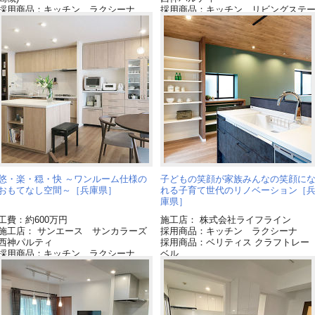
採用商品：キッチン ラクシーナ
採用商品：キッチン リビングステ
採用商品：インテリア建材 ベリティ
ションL[終了品]
ス
採用商品：床材 ジョイハードフロ
ー[終了品]
採用商品：内装ドア ベリティス
採用商品：LED照明 ダウンライト
採用商品：LED照明 パネルミナ
悠・楽・穏・快 ～ワンルーム仕様の
子どもの笑顔が家族みんなの笑顔に
おもてなし空間～［兵庫県］
れる子育て世代のリノベーション［
庫県］
工費：約600万円
施工店： 株式会社ライフライン
施工店： サンエース サンカラーズ
採用商品：キッチン ラクシーナ
西神パルティ
採用商品：ベリティス クラフトレー
採用商品：キッチン ラクシーナ
ベル
採用商品：Ｌクラス キッチン
採用商品：床材 ベリティス
採用商品：内装ドア ベリティス
採用商品：LED照明 ダウンシーリン
グ