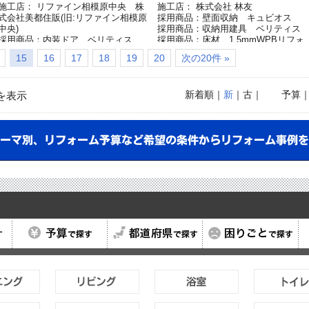
施工店： リファイン相模原中央 株
施工店： 株式会社 林友
式会社美都住販(旧:リファイン相模原
採用商品：壁面収納 キュビオス
中央)
採用商品：収納用建具 ベリティス
採用商品：内装ドア ベリティス
採用商品：床材 1.5mmWPBリフォ
採用商品：インテリアカウンター
ームフロアー
15
16
17
18
19
20
次の20件 »
採用商品：室内窓
採用商品：照明器具
採用商品：内装ドア クラフトレーベ
新着順
｜
新
｜古｜
予算
を表示
ル