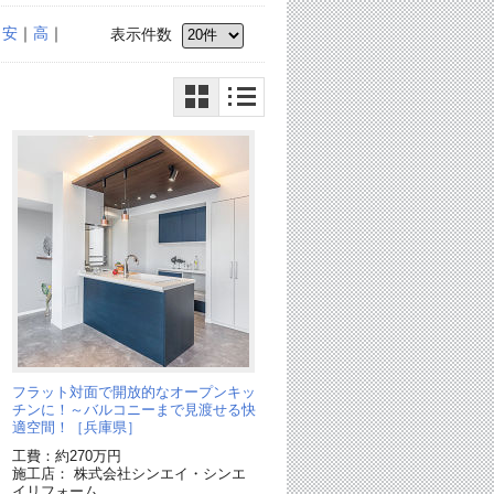
｜
安
｜
高
｜
表示件数
い
フラット対面で開放的なオープンキッ
リ
チンに！～バルコニーまで見渡せる快
適空間！［兵庫県］
工費：約270万円
施工店： 株式会社シンエイ・シンエ
イリフォーム