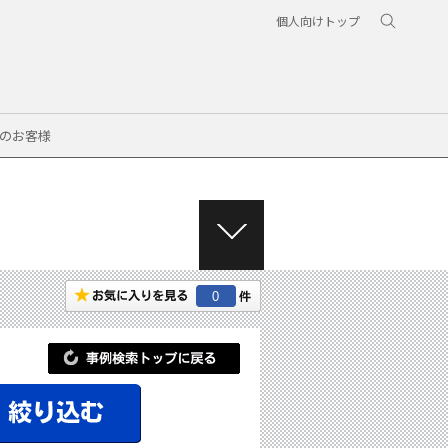
個人向けトップ
のお客様
M
E
N
0
U