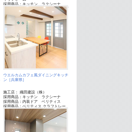
ー
採用商品：キッチン ラクシーナ
採用商品：カップボード アクティブ
ア
ウォール
採用商品：造作部材 ベリティス
採用商品：照明 スポットライト
採用商品：LED照明 ダウンライト
な
ウエルカムカフェ風ダイニングキッチ
兵
ン［兵庫県］
施工店： 織田建設（株）
採用商品：キッチン ラクシーナ
採用商品：内装ドア ベリティス
採用商品：ベリティス クラフトレー
ベル
採用商品：LED照明 ダウンライト