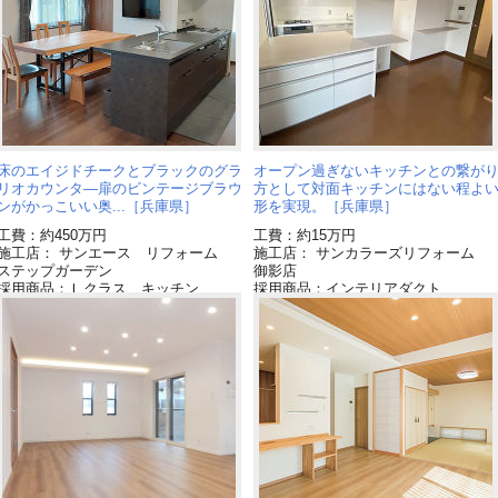
床のエイジドチークとブラックのグラ
オープン過ぎないキッチンとの繋が
リオカウンタ―扉のビンテージブラウ
方として対面キッチンにはない程よ
ンがかっこいい奥...［兵庫県］
形を実現。［兵庫県］
工費：約450万円
工費：約15万円
施工店： サンエース リフォーム
施工店： サンカラーズリフォーム
ステップガーデン
御影店
採用商品：Ｌクラス キッチン
採用商品：インテリアダクト
採用商品：照明器具
採用商品：ペンダントライト
採用商品：キッチン ラクシーナ
採用商品：スポットライト
採用商品：内装ドア ベリティス
採用商品：床材 ベリティス