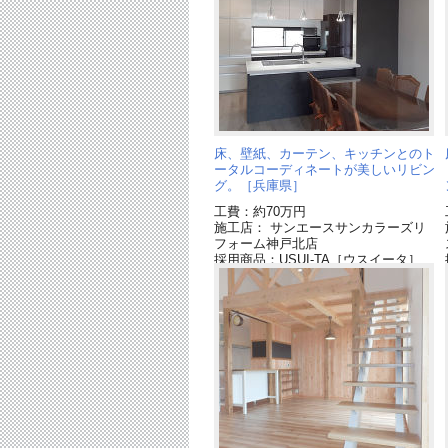
床、壁紙、カーテン、キッチンとのト
ータルコーディネートが美しいリビン
グ。［兵庫県］
工費：約70万円
施工店： サンエースサンカラーズリ
フォーム神戸北店
採用商品：USUI-TA［ウスイータ］