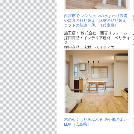
西宮市で マンションの水まわり設備
や建具の取り替え、床材の貼り替え、
ロフトの新設、薄...［兵庫県］
施工店： 株式会社 西宮リフォーム
採用商品：インテリア建材 ベリティ
ス
採用商品：床材 ベリティス
採用商品：LED照明 ダウンライト
採用商品：システム階段
木のぬくもりあふれる 居心地のよい
LDK［広島県］