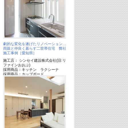
り
劇的な変化を遂げたリノベーション…
い
両親と仲良く暮らす二世帯住宅 弊社
施工事例［愛知県］
施工店： シンセイ建設株式会社(旧:リ
ファインおおぶ)
採用商品：キッチン ラクシーナ
採用商品：カップボード
採用商品：アーキスペックフロアS石
目A
採用商品：フローリング：アーキスペ
ックシリーズ