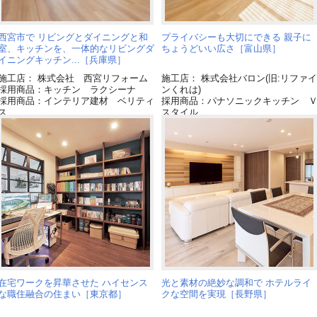
西宮市で リビングとダイニングと和
プライバシーも大切にできる 親子に
室、キッチンを、一体的なリビングダ
ちょうどいい広さ［富山県］
イニングキッチン...［兵庫県］
施工店： 株式会社 西宮リフォーム
施工店： 株式会社バロン(旧:リファイ
採用商品：キッチン ラクシーナ
ンくれは)
採用商品：インテリア建材 ベリティ
採用商品：パナソニックキッチン 
ス
スタイル
採用商品：LED照明 ダウンライト
採用商品：カップボード
採用商品：照明器具
採用商品：内装ドア ベリティス
在宅ワークを昇華させた ハイセンス
光と素材の絶妙な調和で ホテルライ
な職住融合の住まい［東京都］
クな空間を実現［長野県］