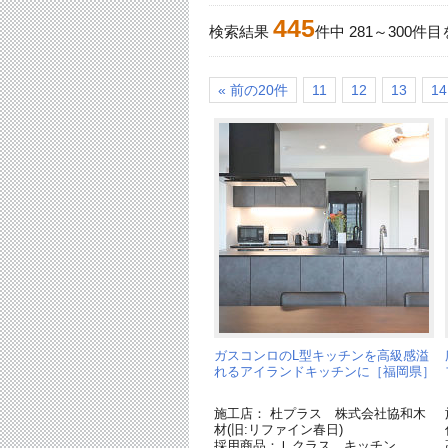
445
検索結果
件中
281
～
300
件目
« 前の20件
11
12
13
14
ガスコンロのL型キッチンを高級感溢
れるアイランドキッチンに［福岡県］
施工店： 杜プラス 株式会社協和木
材(旧:リファイン春日)
採用商品：Ｌクラス キッチン