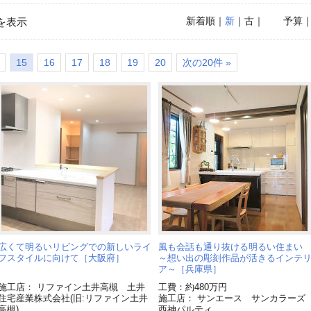
新着順
｜
新
｜古｜
予算
を表示
15
16
17
18
19
20
次の20件 »
広くて明るいリビングでの新しいライ
風も会話も通り抜ける明るい住ま
フスタイルに向けて［大阪府］
～想い出の彫刻作品が活きるインテ
ア～［兵庫県］
施工店： リファイン土井高槻 土井
工費：約480万円
住宅産業株式会社(旧:リファイン土井
施工店： サンエース サンカラーズ
高槻)
西神パルティ