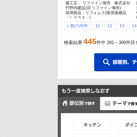
施工店： リファイン海田 株式会社
竹野内建設(旧:リファイン海田)
採用商品：リフォムス(推奨後継品
「Ｌクラス」)
採用商品：LED照明 パネルミナ
« 前の20件
11
12
13
14
445
検索結果
件中
281
～
300
件目