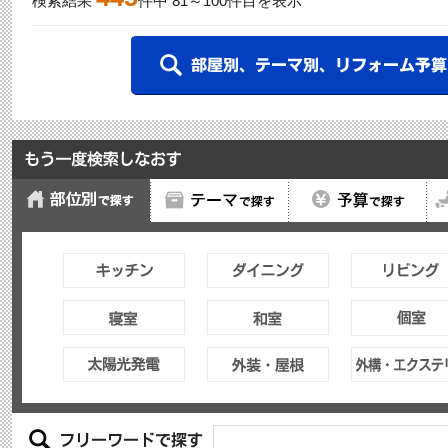
検索結果
件中
81
～
100
件目を表示
ホン
採用商品：キッチン ラクシ