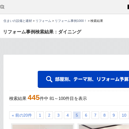
こ
こ
か
ら
本
住まいの設備と建材
>
リフォーム
>
リフォーム事例1000！
>
検索結果
文
で
す
リフォーム事例検索結果：ダイニング
。
445
検索結果
件中
81
～
100
件目を表示
« 前の20件
1
2
3
4
5
6
7
8
9
10