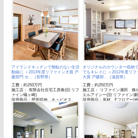
アイランドキッチンで無駄のない生活
オリジナルのカウンター収納
動線に ＜2013年度リファイン大賞 戸
でもキレイに ＜2012年度リ
建部門 セ...［長野県］
大賞 戸建部...［滋賀県］
工費：約250万円
工費：約250万円
施工店： 有限会社住宅工房春(旧:リフ
施工店： リファイン瀬田 株
ァイン蟻ヶ崎)
エルアイシー(旧:リファイン瀬
採用商品：壁面収納 キュビオス
採用商品：床材 Eフロアー[終
採用商品：リビングステーションS[終
了品]