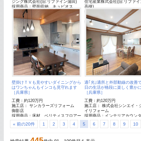
ジング株式会社(旧:リファイン蒲田)
住宅産業株式会社(旧:リファイ
採用商品：壁面収納 キュビオス
高槻)
採用商品：リビングステーショ
了品]
採用商品：Archi-spec YUKA
壁掛けＴＶも見やすいダイニングから
適｢光｣適所と外部動線の改善
はワンちゃんもインコも見守れます
日の生活が格段に楽しく豊か
［兵庫県］
［兵庫県］
工費：約120万円
工費：約120万円
施工店： サンカラーズリフォーム
施工店： 株式会社シンエイ・
御影店
イリフォーム
採用商品：床材 ベリティスフロアー
採用商品：インテリアカウン
S ハードコート
ビエ[終了品]
« 前の20件
1
2
3
4
5
6
7
8
9
10
採用商品：壁面収納 キュビオス
採用商品：LED照明 ダウン
採用商品：LED照明 ダウンライト
採用商品：照明 スポットラ
採用商品：インテリアダクト
採用商品：照明器具
445
採用商品：ペンダントライト
採用商品：インターホン・テ