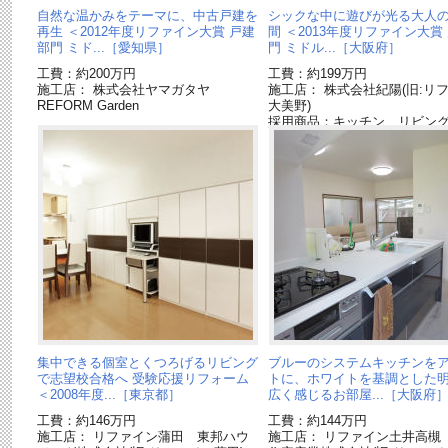
自然な温かみをテーマに、中古戸建を
シックな中に遊びが光る大人
再生 ＜2012年度リファイン大賞 戸建
間 ＜2013年度リファイン大賞
部門 ミド...［愛知県］
門 ミドル...［大阪府］
工費：約200万円
工費：約199万円
施工店： 株式会社ヤマガタヤ
施工店： 株式会社紀陽(旧:リ
REFORM Garden
大美野)
採用商品：キッチン リビン
ションL[終了品]
集中できる個室とくつろげるリビング
ブルーのシステムキッチンを
で志望校合格へ 受験応援リフォーム
トに、ホワイトを基調とした
＜2008年度...［東京都］
広く感じるお部屋...［大阪府
工費：約146万円
工費：約144万円
施工店： リファイン蒲田 東邦ハウ
施工店： リファイン土井高槻