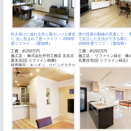
吹き抜けに溢れる光と風をいつも身近
床の段差や動線の見直して、 
に 光に包まれて悠々ライフ ＜2009年
で自立した生活ができる家に。
度リファイ...［愛知県］
2006年度リファ...［愛知県］
工費：約250万円
工費：約250万円
施工店： 株式会社丹羽工務店 北名古
施工店： リファイン緑丘 株
屋支店(旧:リファイン師勝)
丸豊住宅(旧:リファイン緑丘)
採用商品：キッチン リビングステー
ションL[終了品]