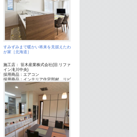
フ
すみずみまで暖かい将来を見据えたわ
が家［北海道］
施工店： 笹木産業株式会社(旧:リファ
イン滝川中央)
ビ
採用商品：エアコン
採用商品：インテリア住宅部材 リビ
エ[終了品]
採用商品：キッチン リビングステー
ション[終了品]