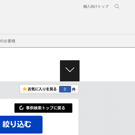
個人向けトップ
のお客様
M
E
N
0
U