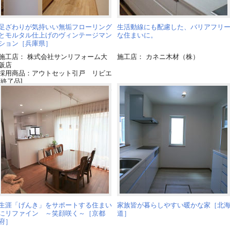
足ざわりが気持いい無垢フローリング
生活動線にも配慮した、バリアフリ
とモルタル仕上げのヴィンテージマン
な住まいに。
ション［兵庫県］
施工店： 株式会社サンリフォーム大
施工店： カネニ木材（株）
阪店
採用商品：アウトセット引戸 リビエ
[終了品]
採用商品：リビングステーションS[終
了品]
生涯「げんき」をサポートする住まい
家族皆が暮らしやすい暖かな家［北
にリファイン ～笑顔咲く～［京都
道］
府］