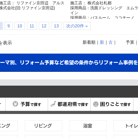
施工店： リファイン京田辺 アルス
施工店： 株式会社札都
株式会社(旧:リファイン京田辺)
採用商品：洗面ドレッシング エム
イン
採用商品：バスルーム ココチーノ
[終了品]
9
10
11
12
13
次の20件 »
採用商品：システムキッチン
採用商品：トイレ
新着順
｜
新
｜
古
｜
予算
を表示