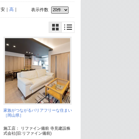
｜安｜
高
｜
表示件数
い
家族がつながるバリアフリーな住まい
［岡山県］
施工店： リファイン備前 寺見建設株
式会社(旧:リファイン備前)
カ