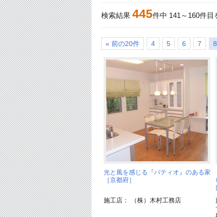
445
検索結果
件中
141
～
160
件目
« 前の20件
4
5
6
7
8
光と風を感じる『パティオ』のある家
［京都府］
施工店： （株）木村工務店