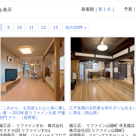
新着順
｜
新
｜
古
｜
予算
を表示
9
10
11
12
13
次の20件 »
「これから」を見据えた心と体に優し
江戸末期の古民家を和モダンな住ま
い家 ＜2013年度リファイン大賞 戸建
に再生［岡山県］
部門 グラ...［長野県］
施工店： リファインすわ 株式会社
施工店： リファイン山陽町 寺見建設
サスナカ(旧:リファインすわ)
株式会社(旧:リファイン山陽町)
採用商品：床材 ジョイハードフロア
採用商品：リビングステーション 