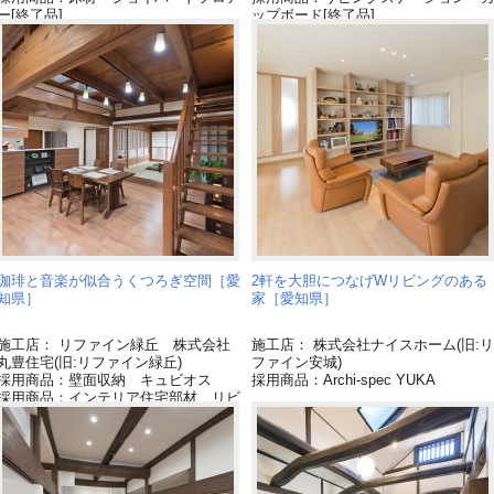
ー[終了品]
ップボード[終了品]
珈琲と音楽が似合うくつろぎ空間［愛
2軒を大胆につなげWリビングのある
知県］
家［愛知県］
施工店： リファイン緑丘 株式会社
施工店： 株式会社ナイスホーム(旧:リ
丸豊住宅(旧:リファイン緑丘)
ファイン安城)
採用商品：壁面収納 キュビオス
採用商品：Archi-spec YUKA
採用商品：インテリア住宅部材 リビ
エ[終了品]