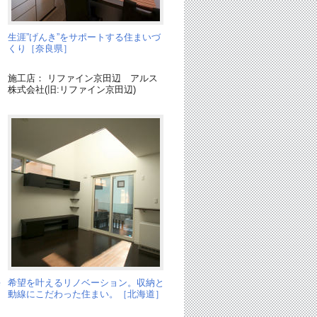
ー
生涯”げんき”をサポートする住まいづ
くり［奈良県］
施工店： リファイン京田辺 アルス
株式会社(旧:リファイン京田辺)
海
希望を叶えるリノベーション。収納と
動線にこだわった住まい。［北海道］