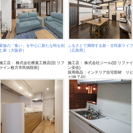
家族の「集い」を中心に新たな時を刻
ふるさとで満喫する新・古民家ライ
む家［大阪府］
［広島県］
施工店： 株式会社椎葉工務店(旧:リフ
施工店： 株式会社ジール(旧:リファイ
ァイン枚方市民病院前)
ン安佐)
採用商品：インテリア住宅部材 リ
エ[終了品]
採用商品：床暖房 フリーほっと
採用商品：Archi-spec YUKA
採用商品：モディファイ