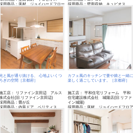
採用商品：床材 ジョイハードフロー
採用商品：壁面収納 キュビオス
リング[終了品]
採用商品：照明器具
採用商品：インテリア建材 ベリティ
採用商品：インテリア建材 ベリテ
ス
ス
採用商品：Ｌクラス キッチン
採用商品：カップボード
光と風が通り抜ける、 心地よいくつ
カフェ風のキッチンで妻や娘と一緒
ろぎの空間［京都府］
楽しく過ごしています。［京都府］
施工店： リファイン京田辺 アルス
施工店： 平和住宅リフォーム 平和
株式会社(旧:リファイン京田辺)
住宅建設株式会社 城陽店(旧:リファ
採用商品：畳が丘
イン城陽)
採用商品：内装ドア ベリティス
採用商品：床材 ジョイハードフロ
採用商品：リフォムス(推奨後継品
ー[終了品]
「Ｌクラス」)
採用商品：キッチン ラクシーナ
採用商品：カップボード
採用商品：インテリア建材 ベリテ
ス