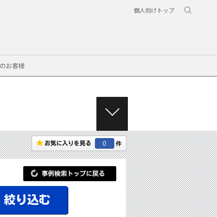
個人向けトップ
のお客様
M
E
N
0
U