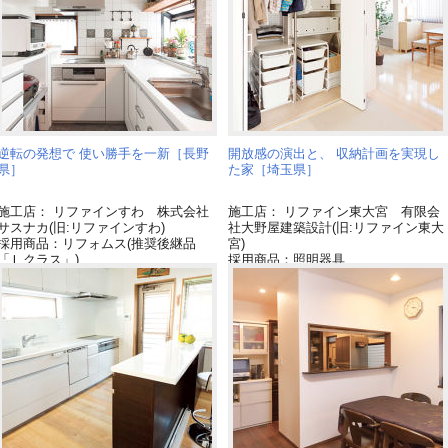
逆転の発想で 使い勝手を一新［長野
開放感の演出と、 収納計画を実現し
県］
た家［埼玉県］
施工店： リファインすわ 株式会社
施工店： リファイン東大宮 有限会
サスナカ(旧:リファインすわ)
社大野屋建築設計(旧:リファイン東大
採用商品：リフォムス(推奨後継品
宮)
「Ｌクラス」)
採用商品：照明器具
採用商品：LED照明 パネルミナ
採用商品：内装ドア ベリティス
採用商品：カップボード
採用商品：キッチン ラクシーナ
採用商品：インテリア建材 ベリテ
ス
採用商品：カップボード