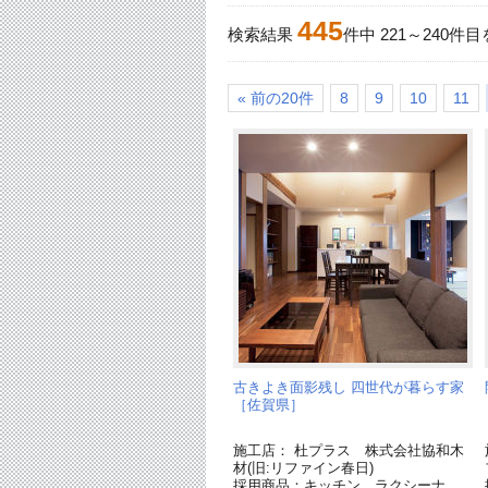
445
検索結果
件中
221
～
240
件目
« 前の20件
8
9
10
11
古きよき面影残し 四世代が暮らす家
［佐賀県］
施工店： 杜プラス 株式会社協和木
材(旧:リファイン春日)
採用商品：キッチン ラクシーナ