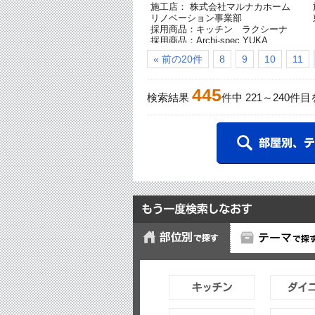
施工店： 株式会社マルナカホーム
リノベーション事業部
採用商品：キッチン ラクシーナ
採用商品：Archi-spec YUKA
採用商品：インテリア建材 ベリティ
« 前の20件
8
9
10
11
ス
採用商品：カップボード
445
検索結果
件中
221
～
240
件目