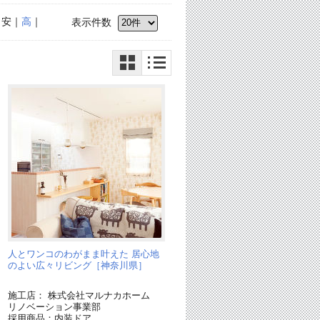
｜安｜
高
｜
表示件数
人とワンコのわがまま叶えた 居心地
のよい広々リビング［神奈川県］
施工店： 株式会社マルナカホーム
リノベーション事業部
採用商品：内装ドア