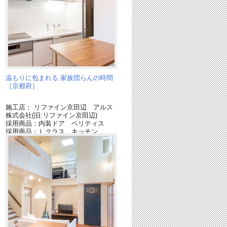
温もりに包まれる 家族団らんの時間
［京都府］
施工店： リファイン京田辺 アルス
株式会社(旧:リファイン京田辺)
採用商品：内装ドア ベリティス
採用商品：Ｌクラス キッチン
ィ