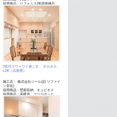
採用商品：リフォムス(推奨後継品
「Ｌクラス」)
ィ
採用商品：カップボード
に
3世代でワイワイ過ごす、 ポカポカ
LDK［広島県］
施工店： 株式会社ジール(旧:リファイ
ン安佐)
採用商品：壁面収納 キュビオス
ア
採用商品：床暖房 フリーほっと
採用商品：照明器具
採用商品：内装ドア ベリティス
ィ
採用商品：カップボード