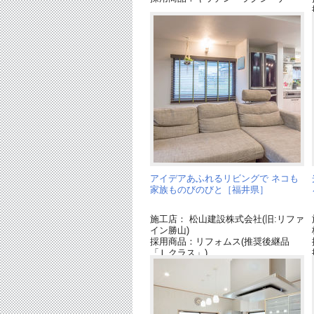
アイデアあふれるリビングで ネコも
家族ものびのびと［福井県］
施工店： 松山建設株式会社(旧:リファ
イン勝山)
採用商品：リフォムス(推奨後継品
「Ｌクラス」)
採用商品：カップボード