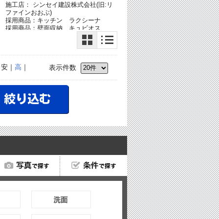
施工店： シンセイ建設株式会社(旧:リ
ファインおおぶ)
ア
採用商品：キッチン ラクシーナ
採用商品：壁面収納 キュビオス
採用商品：照明器具
採用商品：Archi-spec YUKA
｜安｜
高
｜
表示件数