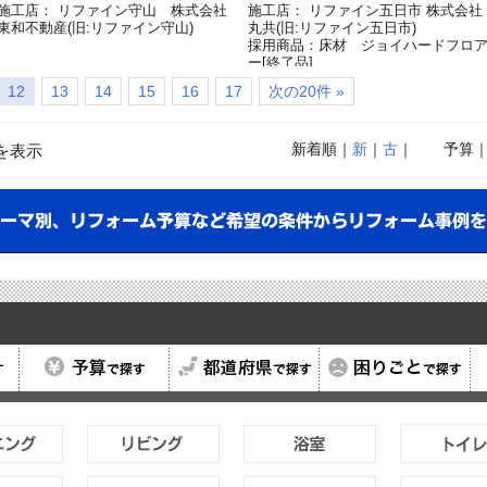
施工店： リファイン守山 株式会社
施工店： リファイン五日市 株式会社
東和不動産(旧:リファイン守山)
丸共(旧:リファイン五日市)
採用商品：床材 ジョイハードフロ
ー[終了品]
採用商品：畳が丘
12
13
14
15
16
17
次の20件 »
採用商品：内装ドア ベリティス
採用商品：リフォムス(推奨後継品
「Ｌクラス」)
新着順
｜
新
｜
古
｜
予算
を表示