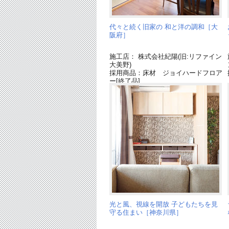
代々と続く旧家の 和と洋の調和［大
阪府］
施工店： 株式会社紀陽(旧:リファイン
大美野)
採用商品：床材 ジョイハードフロア
ー[終了品]
採用商品：照明器具
採用商品：キッチン ラクシーナ
採用商品：インテリア建材 ベリティ
ス
採用商品：カップボード
光と風、視線を開放 子どもたちを見
守る住まい［神奈川県］