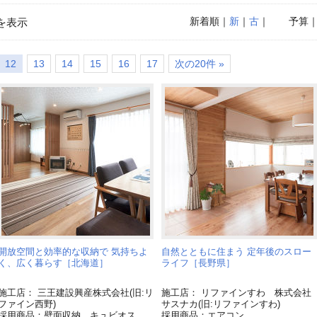
新着順
｜
新
｜
古
｜
予算
を表示
12
13
14
15
16
17
次の20件 »
開放空間と効率的な収納で 気持ちよ
自然とともに住まう 定年後のスロー
く、広く暮らす［北海道］
ライフ［長野県］
施工店： 三王建設興産株式会社(旧:リ
施工店： リファインすわ 株式会社
ファイン西野)
サスナカ(旧:リファインすわ)
採用商品：壁面収納 キュビオス
採用商品：エアコン