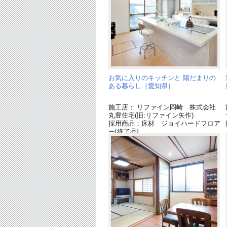
お気に入りのキッチンと 陽だまりの
ある暮らし［愛知県］
施工店： リファイン岡崎 株式会社
丸豊住宅(旧:リファイン矢作)
採用商品：床材 ジョイハードフロア
ー[終了品]
採用商品：照明器具
採用商品：内装ドア ベリティス
採用商品：キッチン ラクシーナ
採用商品：インテリア建材 ベリティ
ス