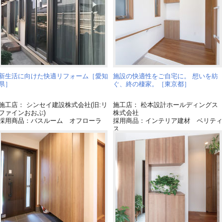
新生活に向けた快適リフォーム［愛知
施設の快適性をご自宅に。 想いを紡
県］
ぐ、終の棲家。［東京都］
施工店： シンセイ建設株式会社(旧:リ
施工店： 松本設計ホールディングス
ファインおおぶ)
株式会社
採用商品：バスルーム オフローラ
採用商品：インテリア建材 ベリテ
ス
採用商品：床材 フィットフロアー