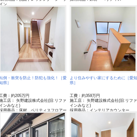
イン
採用商品：スポットライト
転倒・衝突を防止！防犯も強化！［愛
より住みやすい家にするために［愛
知県］
県］
工費：約205万円
工費：約359万円
施工店： 矢野建設株式会社(旧:リファ
施工店： 矢野建設株式会社(旧:リファ
インみなと)
インみなと)
採用商品：床材 ベリティスフロアー
採用商品：インテリアカウンター
S
採用商品：床材 ベリティスフロア
採用商品：システム階段・手すり
S ハードコート
採用商品：内装ドア ベリティス
採用商品：システム階段・手すり
採用商品：玄関収納 クロークボック
採用商品：玄関収納 クロークボッ
ス
ス