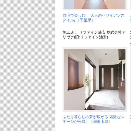
自宅で楽しむ、 大人のハワイアンス
タイル｡［千葉県］
施工店： リファイン浦安 株式会社ア
リヴァ(旧:リファイン浦安)
ふたり暮らしの夢が広がる 素敵なス
テージが完成。［和歌山県］