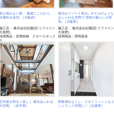
居心地のよい家。 素材にこだわり、
毎日がリゾート気分｡ ホテルのような
快適性を追求｡［大阪府］
おしゃれな空間で 理想の暮らしが実
現｡［大阪府］
施工店： 株式会社紀陽(旧:リファイン
施工店： 株式会社紀陽(旧:リファイン
大美野)
大美野)
採用商品：玄関収納 クロークボック
採用商品：照明器具
ス
定年後を明るく楽しく 陽光あふれる
閉塞感をなくし、スタイリッシュな
大空間。［岩手県］
ントランス空間に！［兵庫県］