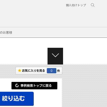
個人向けトップ
のお客様
M
E
N
0
U