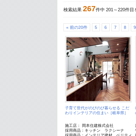
267
検索結果
件中
201
～
220
件目
« 前の20件
5
6
7
8
9
子育て世代がのびのび暮らせる こだ
わりインテリアの住まい［岐阜県］
施工店： 岡本住建株式会社
採用商品：キッチン ラクシーナ
採用商品：インテリア建材 ベリティ