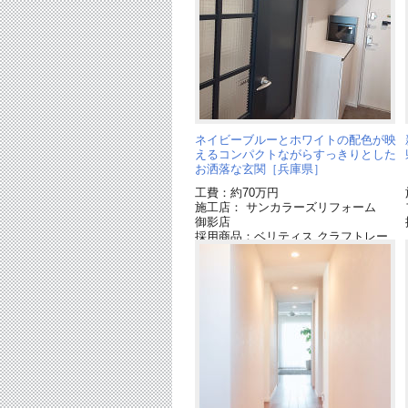
ネイビーブルーとホワイトの配色が映
えるコンパクトながらすっきりとした
お洒落な玄関［兵庫県］
工費：約70万円
施工店： サンカラーズリフォーム
御影店
採用商品：ベリティス クラフトレー
ベル
採用商品：床材 ベリティスフロアー
S ハードコート
採用商品：LED照明 ダウンライト
採用商品：玄関収納