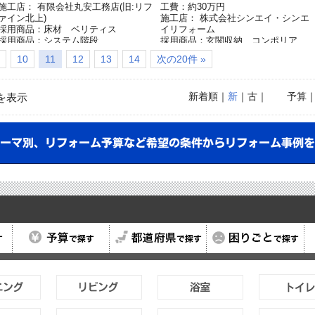
施工店： 有限会社丸安工務店(旧:リフ
工費：約30万円
ァイン北上)
施工店： 株式会社シンエイ・シンエ
採用商品：床材 ベリティス
イリフォーム
採用商品：システム階段
採用商品：玄関収納 コンポリア
採用商品：LED照明 ダウンライト
10
11
12
13
14
次の20件 »
採用商品：（配線器具）アドバンス
リーズ
採用商品：造作部材 ベリティス
新着順
｜
新
｜古｜
予算
を表示