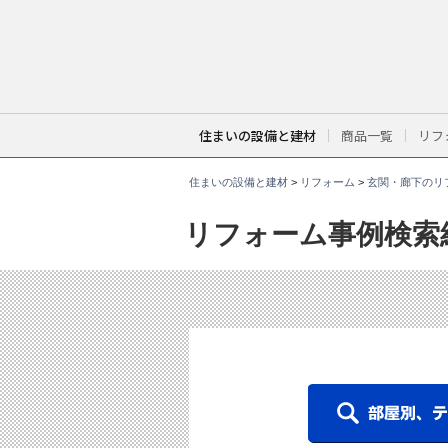
こ
こ
か
ら
本
文
で
す
。
住まいの設備と建材
商品一覧
リフ
住まいの設備と建材
>
リフォーム
>
玄関・廊下のリ
リフォーム事例検索