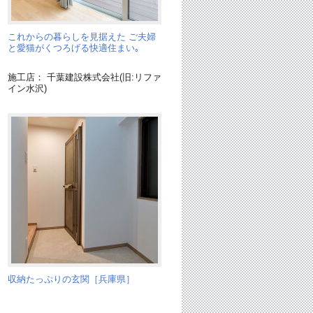
これからの暮らしを見据えた ご夫婦
と愛猫がくつろげる快適住まい｡
施工店： 千葉建設株式会社(旧:リファ
イン水沢)
エ
収納たっぷりの玄関［兵庫県］