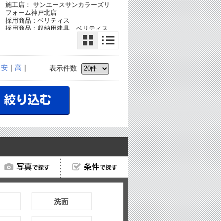
施工店： サンエースサンカラーズリ
フォーム神戸北店
採用商品：ベリティス
採用商品：収納用建具 ベリティス
採用商品：LED照明 シーリングライ
シ
ト
｜
安
｜
高
｜
表示件数