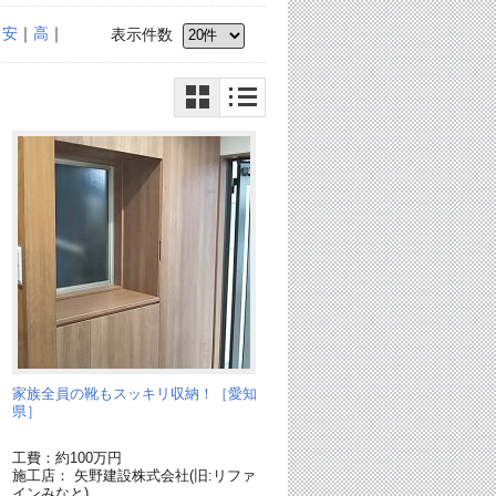
｜
安
｜
高
｜
表示件数
家族全員の靴もスッキリ収納！［愛知
県］
工費：約100万円
施工店： 矢野建設株式会社(旧:リファ
インみなと)