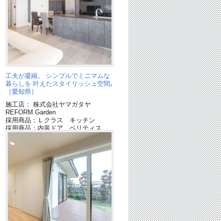
工夫が凝縮。 シンプルでミニマムな
暮らしを 叶えたスタイリッシュ空間｡
［愛知県］
施工店： 株式会社ヤマガタヤ
REFORM Garden
ィ
採用商品：Ｌクラス キッチン
採用商品：内装ドア ベリティス
採用商品：床材 ラピスタイルフロア
ー
採用商品：床材 ベリティスフロアー
W