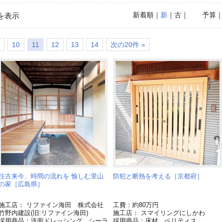
新着順
｜
新
｜古｜
予算
を表示
10
11
12
13
14
次の20件 »
往古来今、時間の流れを 愉しむ里山
防犯と断熱を考える［京都府］
の家［広島県］
施工店： リファイン海田 株式会社
工費：約80万円
竹野内建設(旧:リファイン海田)
施工店： スマイリングにしかわ
採用商品：洗面ドレッシング シーラ
採用商品：床材 ベリティス