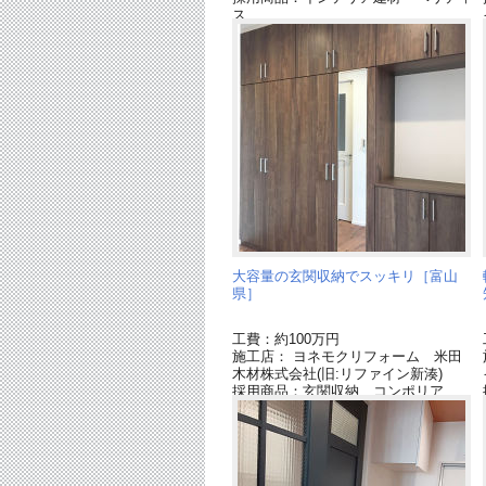
ス
採用商品：ベリティス クラフトレー
ベル
採用商品：床材 ベリティスフロアー
S ハードコート
採用商品：床材 ベリティスフロアー
W ハードコート
大容量の玄関収納でスッキリ［富山
県］
工費：約100万円
施工店： ヨネモクリフォーム 米田
木材株式会社(旧:リファイン新湊)
採用商品：玄関収納 コンポリア