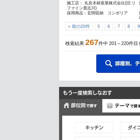
施工店： 丸良木材産業株式会社(旧:リ
ファイン貴志川)
採用商品：玄関収納 コンポリア
« 前の20件
5
6
7
8
9
267
検索結果
件中
201
～
220
件目