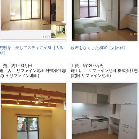
照明を工夫してステキに変身［大阪
段差をなくした和室［大阪府］
府］
工費：約1200万円
工費：約1200万円
施工店： リファイン池田 株式会社志
施工店： リファイン池田 株式会社志
賀(旧:リファイン池田)
賀(旧:リファイン池田)