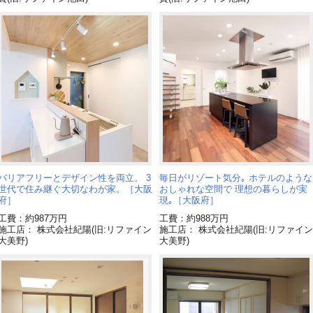
バリアフリーとデザイン性を両立。 3
毎日がリゾート気分｡ ホテルのような
世代で住み継ぐ大切なわが家。［大阪
おしゃれな空間で 理想の暮らしが実
府］
現｡［大阪府］
工費：約987万円
工費：約988万円
施工店： 株式会社紀陽(旧:リファイン
施工店： 株式会社紀陽(旧:リファイン
大美野)
大美野)