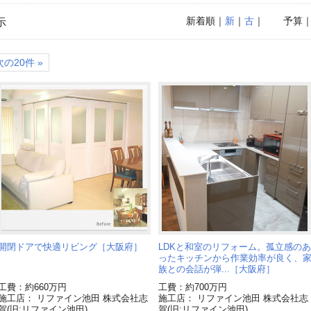
新着順
｜
新
｜
古
｜
予算
示
次の20件 »
開閉ドアで快適リビング［大阪府］
LDKと和室のリフォーム。孤立感のあ
ったキッチンから作業効率が良く、
族との会話が弾...［大阪府］
工費：約660万円
工費：約700万円
施工店： リファイン池田 株式会社志
施工店： リファイン池田 株式会社志
賀(旧:リファイン池田)
賀(旧:リファイン池田)