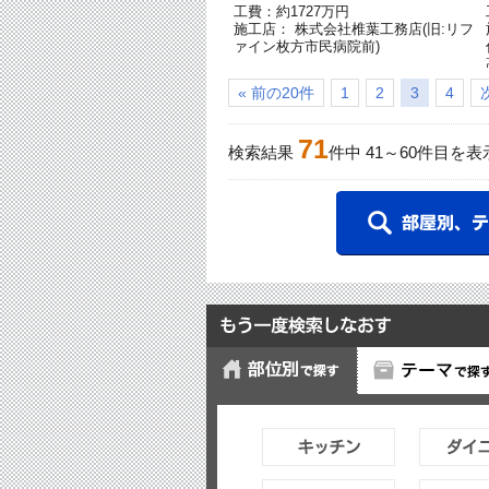
工費：約1727万円
施工店： 株式会社椎葉工務店(旧:リフ
ァイン枚方市民病院前)
« 前の20件
1
2
3
4
71
検索結果
件中
41
～
60
件目を表