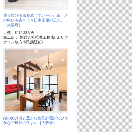
。
通り抜ける風を感じていたい｡ 新しさ
の中にも古きよき日本家屋の工夫｡
［大阪府］
工費：約1400万円
施工店： 株式会社椎葉工務店(旧:リフ
ァイン枚方市民病院前)
に
縦のぬけ感と豊かな色彩計画がのびや
かな三世代の住まい［大阪府］