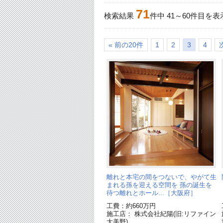
71
検索結果
件中
41
～
60
件目を表
« 前の20件
1
2
3
4
離れと本宅の間をつないで、やがて生
まれる孫を迎える空間を 孫の誕生を
待つ離れとホール...［大阪府］
工費：約660万円
施工店： 株式会社紀陽(旧:リファイン
大美野)