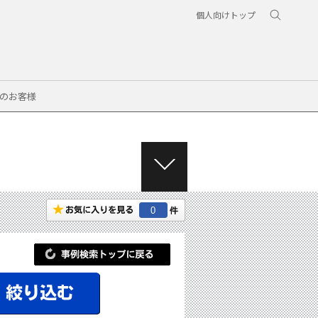
個人向けトップ
のお客様
M
E
N
0
U