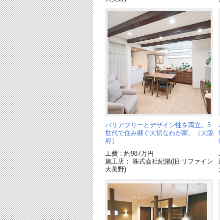
バリアフリーとデザイン性を両立。3
世代で住み継ぐ大切なわが家。［大阪
府］
工費：約987万円
施工店： 株式会社紀陽(旧:リファイン
大美野)