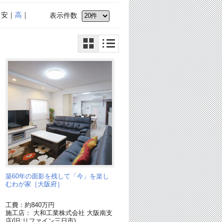
｜安｜
高
｜
表示件数
築60年の面影を残して「今」を楽し
家
むわが家［大阪府］
工費：約840万円
施工店： 大和工業株式会社 大阪南支
店(旧:リファイン三日市)