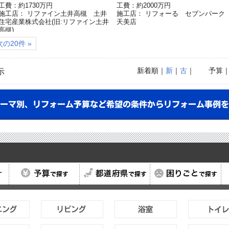
工費：約1730万円
工費：約2000万円
施工店： リファイン土井高槻 土井
施工店： リフォーる セブンパーク
住宅産業株式会社(旧:リファイン土井
天美店
高槻)
次の20件 »
新着順
｜
新
｜
古
｜
予算
示