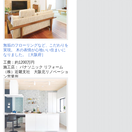
無垢のフローリングなど、こだわりを
実現。 木の表情が心地いい住まいに
なりました。［大阪府］
工費：約1200万円
施工店： パナソニック リフォーム
（株）近畿支社 大阪北リノベーショ
ン営業所