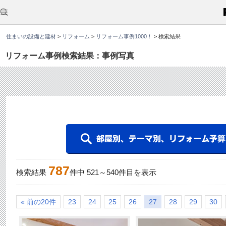
こ
こ
か
ら
本
住まいの設備と建材
>
リフォーム
>
リフォーム事例1000！
>
検索結果
文
で
す
リフォーム事例検索結果：事例写真
。
787
検索結果
件中
521
～
540
件目を表示
« 前の20件
23
24
25
26
27
28
29
30