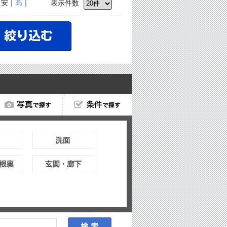
｜安｜
高
｜
表示件数