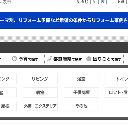
新着順
｜
新
｜
古
｜
予算
を表示