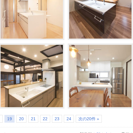
19
20
21
22
23
24
次の20件 »