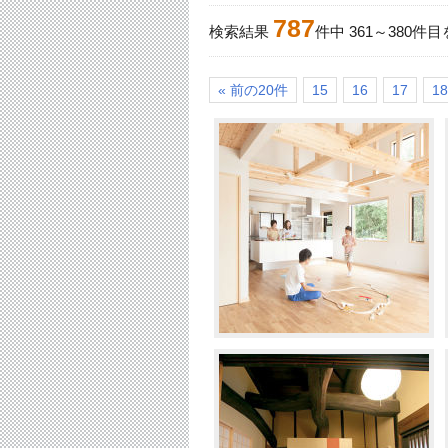
787
検索結果
件中
361
～
380
件目
« 前の20件
15
16
17
18