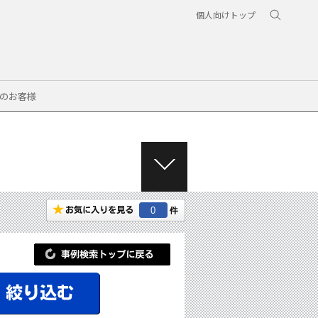
個人向けトップ
のお客様
M
E
N
0
U