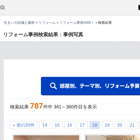
こ
こ
か
ら
本
住まいの設備と建材
>
リフォーム
>
リフォーム事例1000！
>
検索結果
文
で
す
リフォーム事例検索結果：事例写真
。
787
検索結果
件中
341
～
360
件目を表示
« 前の20件
14
15
16
17
18
19
20
21