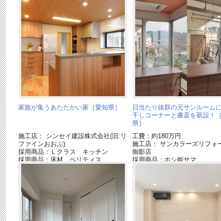
家族が集うあたたかい家［愛知県］
日当たり抜群の元サンルーム
干しコーナーと書斎を新設！
県］
施工店： シンセイ建設株式会社(旧:リ
工費：約180万円
ファインおおぶ)
施工店： サンカラーズリフ
採用商品：Ｌクラス キッチン
御影店
採用商品：床材 ベリティス
採用商品：ホシ姫サマ
採用商品：内装ドア ベリティス
採用商品：床材 ベリティス
採用商品：LED照明 ダウンライト
S ハードコート
採用商品：インターホン・テレビドア
採用商品：壁面収納 キュビ
ホン
採用商品：LED照明 ダウン