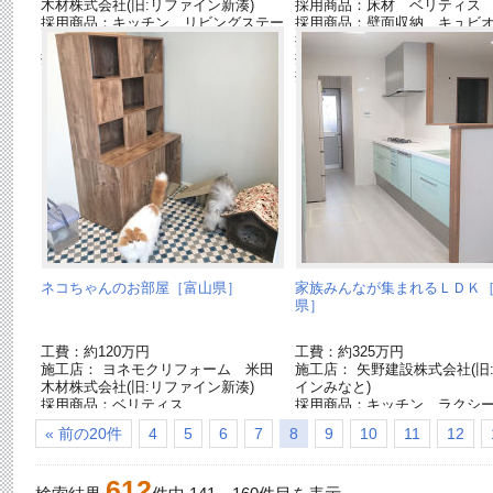
木材株式会社(旧:リファイン新湊)
採用商品：床材 ベリティス
採用商品：キッチン リビングステー
採用商品：壁面収納 キュビ
ション[終了品]
採用商品：収納用建具 ベリ
採用商品：エアコン
採用商品：内装ドア ベリテ
採用商品：LED照明 ダウン
ネコちゃんのお部屋［富山県］
家族みんなが集まれるＬＤＫ
県］
工費：約120万円
工費：約325万円
施工店： ヨネモクリフォーム 米田
施工店： 矢野建設株式会社(旧
木材株式会社(旧:リファイン新湊)
インみなと)
採用商品：ベリティス
採用商品：キッチン ラクシ
採用商品：エアコン
採用商品：床材 ベリティス
« 前の20件
4
5
6
7
8
9
10
11
12
S ハードコート
採用商品：内装ドア ベリテ
採用商品：照明器具
612