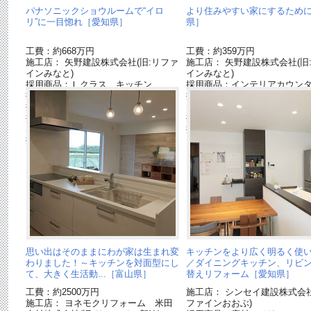
パナソニックショウルームで“イロ
より住みやすい家にするため
リ”に一目惚れ［愛知県］
県］
工費：約668万円
工費：約359万円
施工店： 矢野建設株式会社(旧:リファ
施工店： 矢野建設株式会社(旧
インみなと)
インみなと)
採用商品：Ｌクラス キッチン
採用商品：インテリアカウン
採用商品：カップボード
採用商品：床材 ベリティス
採用商品：IHクッキングヒーター
S ハードコート
採用商品：床材 ベリティスフロアー
採用商品：システム階段・手
S ハードコート
採用商品：玄関収納 クロー
採用商品：内装ドア ベリティスプラ
ス
ス
思い出はそのままにわが家は生まれ変
キッチンをより広く明るく使
わりました！～キッチンを対面型にし
／ダイニングキッチン、リビ
て、大きく生活動...［富山県］
替えリフォーム［愛知県］
工費：約2500万円
施工店： シンセイ建設株式会社
施工店： ヨネモクリフォーム 米田
ファインおおぶ)