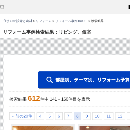
こ
こ
か
ら
本
住まいの設備と建材
>
リフォーム
>
リフォーム事例1000！
>
検索結果
文
で
す
リフォーム事例検索結果：リビング、個室
。
612
検索結果
件中
141
～
160
件目を表示
« 前の20件
4
5
6
7
8
9
10
11
12