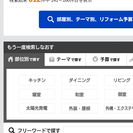
検索結果
件中
141
～
160
件目を表示