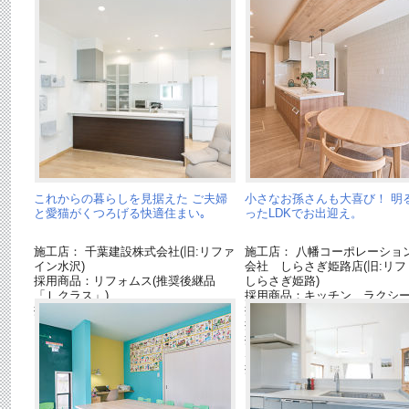
これからの暮らしを見据えた ご夫婦
小さなお孫さんも大喜び！ 明
と愛猫がくつろげる快適住まい｡
ったLDKでお出迎え。
施工店： 千葉建設株式会社(旧:リファ
施工店： 八幡コーポレーショ
イン水沢)
会社 しらさぎ姫路店(旧:リフ
採用商品：リフォムス(推奨後継品
しらさぎ姫路)
「Ｌクラス」)
採用商品：キッチン ラクシ
採用商品：カップボード
採用商品：カップボード
採用商品：内装ドア ベリテ
採用商品：床材 ベリティス
S
採用商品：照明器具