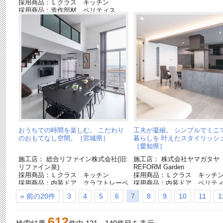
採用商品：Ｌクラス キッチン
採用商品：造作部材 ベリティス
採用商品：照明器具
おうちでの時間を楽しむ。 こだわり
工夫が凝縮。 シンプルでミニ
のおもてなし空間。［宮城県］
暮らしを 叶えたスタイリッシ
［愛知県］
施工店： 総合リファイン株式会社(旧:
施工店： 株式会社ヤマガタ
リファイン泉)
REFORM Garden
採用商品：Ｌクラス キッチン
採用商品：Ｌクラス キッチ
採用商品：内装ドア クラフトレーベ
採用商品：内装ドア ベリテ
ル
採用商品：床材 ラピスタイ
« 前の20件
3
4
5
6
7
8
9
10
11
1
採用商品：システム階段 ベリティス
ー
採用商品：USUI-TA［ウスイータ］
採用商品：床材 ベリティス
W
612