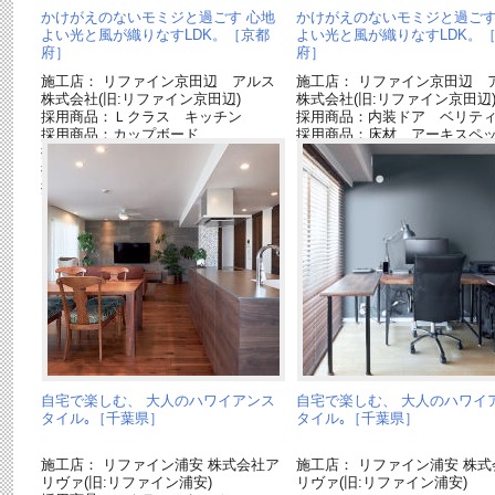
かけがえのないモミジと過ごす 心地
かけがえのないモミジと過ごす
よい光と風が織りなすLDK。［京都
よい光と風が織りなすLDK。
府］
府］
施工店： リファイン京田辺 アルス
施工店： リファイン京田辺 
株式会社(旧:リファイン京田辺)
株式会社(旧:リファイン京田辺
採用商品：Ｌクラス キッチン
採用商品：内装ドア ベリテ
採用商品：カップボード
採用商品：床材 アーキスペ
採用商品：内装ドア ベリティス
アー
採用商品：シンクロ調色LED照明
採用商品：床材 アーキスペックフロ
アー
自宅で楽しむ、 大人のハワイアンス
自宅で楽しむ、 大人のハワイ
タイル｡［千葉県］
タイル｡［千葉県］
施工店： リファイン浦安 株式会社ア
施工店： リファイン浦安 株式
リヴァ(旧:リファイン浦安)
リヴァ(旧:リファイン浦安)