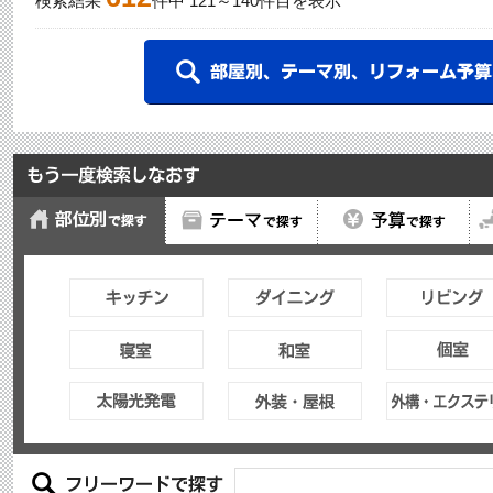
検索結果
件中
121
～
140
件目を表示