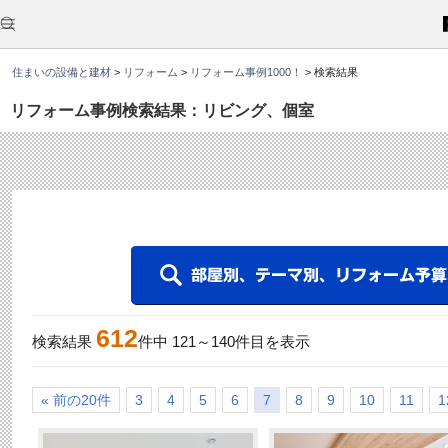
こ
こ
か
ら
本
住まいの設備と建材
>
リフォーム
>
リフォーム事例1000！
>
検索結果
文
で
す
リフォーム事例検索結果：リビング、個室
。
612
検索結果
件中
121
～
140
件目を表示
« 前の20件
3
4
5
6
7
8
9
10
11
1