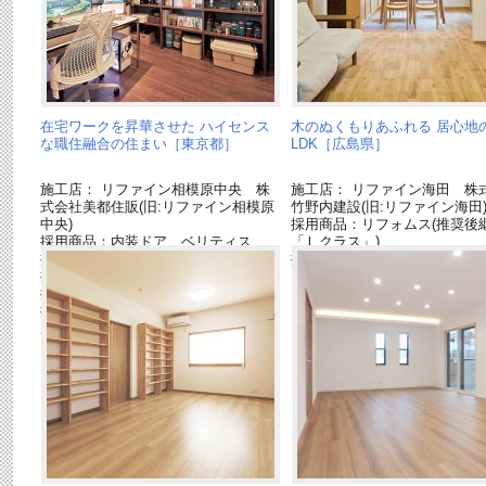
在宅ワークを昇華させた ハイセンス
木のぬくもりあふれる 居心地
な職住融合の住まい［東京都］
LDK［広島県］
施工店： リファイン相模原中央 株
施工店： リファイン海田 株
式会社美都住販(旧:リファイン相模原
竹野内建設(旧:リファイン海田
中央)
採用商品：リフォムス(推奨後
採用商品：内装ドア ベリティス
「Ｌクラス」)
採用商品：インテリアカウンター
採用商品：LED照明 パネル
採用商品：室内窓
採用商品：照明器具
採用商品：内装ドア クラフトレーベ
ル