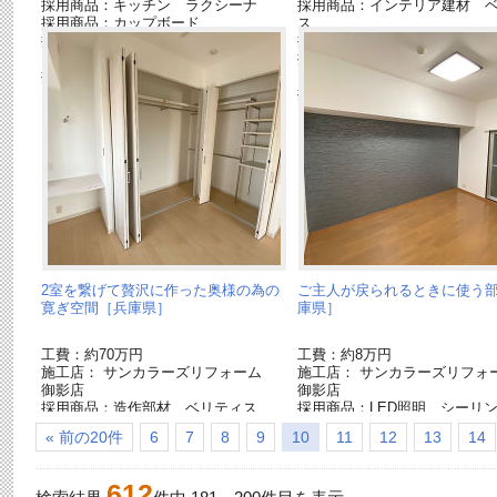
採用商品：キッチン ラクシーナ
採用商品：インテリア建材 
採用商品：カップボード
ス
採用商品：アーキスペックフロアS石
採用商品：照明器具
目A
採用商品：フローリング：ア
採用商品：フローリング：アーキスペ
ックシリーズ
ックシリーズ
採用商品：TWINフロア
2室を繋げて贅沢に作った奥様の為の
ご主人が戻られるときに使う
寛ぎ空間［兵庫県］
庫県］
工費：約70万円
工費：約8万円
施工店： サンカラーズリフォーム
施工店： サンカラーズリフ
御影店
御影店
採用商品：造作部材 ベリティス
採用商品：LED照明 シーリ
採用商品：内装ドア ベリティス
ト
« 前の20件
6
7
8
9
10
11
12
13
14
採用商品：照明 スポットライト
採用商品：収納用建具 ベリティス
採用商品：照明器具
612