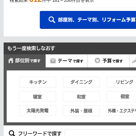
検索結果
件中
181
～
200
件目を表示