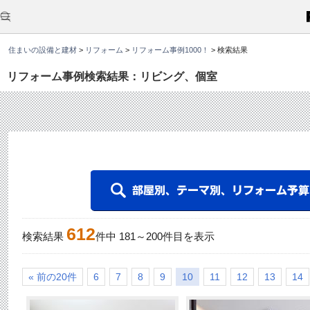
こ
こ
か
ら
本
住まいの設備と建材
>
リフォーム
>
リフォーム事例1000！
>
検索結果
文
で
す
リフォーム事例検索結果：リビング、個室
。
612
検索結果
件中
181
～
200
件目を表示
« 前の20件
6
7
8
9
10
11
12
13
14