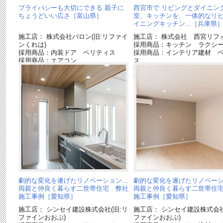
プライバシーも大切にできる 親子に
西宮市で リビングとダイニン
ちょうどいい広さ［富山県］
室、キッチンを、一体的なリ
イニングキッチン...［兵庫県
施工店： 株式会社バロン(旧:リファイ
施工店： 株式会社 西宮リフ
ンくれは)
採用商品：キッチン ラクシ
採用商品：内装ドア ベリティス
採用商品：インテリア建材 
採用商品：エアコン
ス
採用商品：LED照明 ダウン
採用商品：照明器具
劇的な変化を遂げたリノベーション…
劇的な変化を遂げたリノベー
両親と仲良く暮らす二世帯住宅 弊社
両親と仲良く暮らす二世帯住
施工事例［愛知県］
施工事例［愛知県］
施工店： シンセイ建設株式会社(旧:リ
施工店： シンセイ建設株式会社
ファインおおぶ)
ファインおおぶ)