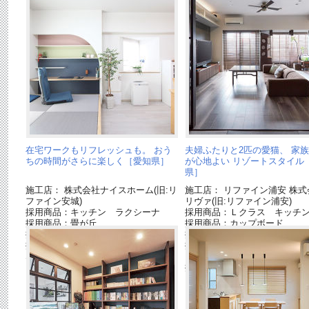
在宅ワークもリフレッシュも。 おう
夫婦ふたりと2匹の愛猫、 家
ちの時間がさらに楽しく［愛知県］
が心地よい リゾートスタイル
県］
施工店： 株式会社ナイスホーム(旧:リ
施工店： リファイン浦安 株式
ファイン安城)
リヴァ(旧:リファイン浦安)
採用商品：キッチン ラクシーナ
採用商品：Ｌクラス キッチ
採用商品：畳が丘
採用商品：カップボード
採用商品：照明器具
採用商品：壁面収納 キュビ
採用商品：床材 ベリティスフロアー
採用商品：フローリング：ア
S
ックシリーズ
採用商品：ベリティス