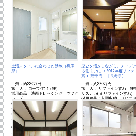
生活スタイルに合わせた動線［兵庫
歴史を活かしながら、アイデ
県］
る住まいに ＜2012年度リフ
賞 戸建部門...［長野県］
工費：約220万円
工費：約220万円
施工店： コープ住宅（株）
施工店： リファインすわ 株
採用商品：洗面ドレッシング ウツク
サスナカ(旧:リファインすわ)
シーズ
採用商品：玄関収納 リビエ[終
採用商品：ベリティス クラフトレー
ベル
採用商品：ホシ姫サマ
採用商品：フローリング：アーキスペ
ックシリーズ
採用商品：マンションリフォームバス
ルーム MR