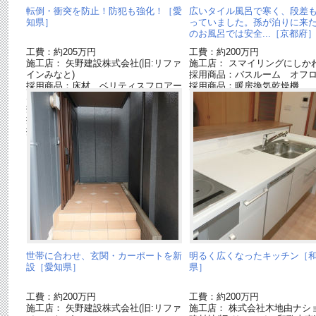
転倒・衝突を防止！防犯も強化！［愛
広いタイル風呂で寒く、段差
知県］
っていました。孫が泊りに来
のお風呂では安全...［京都府
工費：約205万円
工費：約200万円
施工店： 矢野建設株式会社(旧:リファ
施工店： スマイリングにしか
インみなと)
採用商品：バスルーム オフ
採用商品：床材 ベリティスフロアー
採用商品：暖房換気乾燥機
S
採用商品：システム階段・手すり
採用商品：内装ドア ベリティス
採用商品：玄関収納 クロークボック
ス
世帯に合わせ、玄関・カーポートを新
明るく広くなったキッチン［
設［愛知県］
県］
工費：約200万円
工費：約200万円
施工店： 矢野建設株式会社(旧:リファ
施工店： 株式会社木地由ナシ