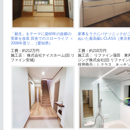
「蘇生」をテーマに築60年の故郷の
家事をラクにパナソニックが
実家を改装 田舎でのスローライフ ＜
ぬいた最高級L-CLASS［東京
2008年度リ...［愛知県］
工費：約212万円
工費：約210万円
施工店： 株式会社ナイスホーム(旧:リ
施工店： リファイン蒲田 東
ファイン安城)
ジング株式会社(旧:リファイン
採用商品：Ｌクラス キッチ