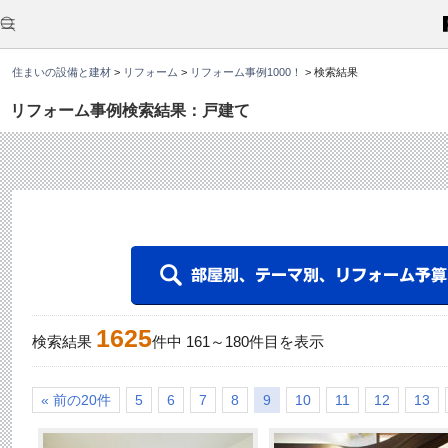
こ
こ
か
ら
本
住まいの設備と建材
>
リフォーム
>
リフォーム事例1000！
>
検索結果
文
で
す
リフォーム事例検索結果：戸建て
。
1625
検索結果
件中
161
～
180
件目を表示
« 前の20件
5
6
7
8
9
10
11
12
13