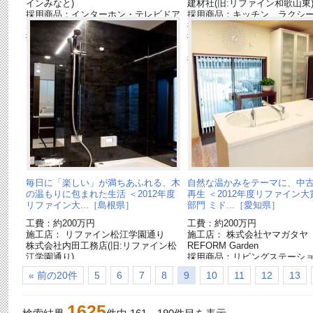
インみなと)
建材社(旧:リファイン和歌山東
採用商品：インターホン・テレビドア
採用商品：キッチン ラクシ
ホン
採用商品：カップボード
採用商品：照明 スポットライト
採用商品：床材 ジョイハー
ー[終了品]
採用商品：LED照明 ダウン
毎日に「楽しい」が満ちあふれる、木
自然な温かみをテーマに、中
の温もりに包まれた生活 ＜2012年度
再生 ＜2012年度リファイン大
リファイン大...［島根県］
部門 ミド...［愛知県］
工費：約200万円
工費：約200万円
施工店： リファイン松江学園通り
施工店： 株式会社ヤマガタ
株式会社内田工務店(旧:リファイン松
REFORM Garden
江学園通り)
採用商品：リビングステーショ
採用商品：バスルーム ココチーノ
了品]
« 前の20件
5
6
7
8
9
10
11
12
13
L[終了品]
1625