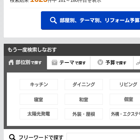
検索結果
件中
161
～
180
件目を表示