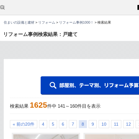
こ
こ
か
ら
本
住まいの設備と建材
>
リフォーム
>
リフォーム事例1000！
>
検索結果
文
で
す
リフォーム事例検索結果：戸建て
。
1625
検索結果
件中
141
～
160
件目を表示
« 前の20件
4
5
6
7
8
9
10
11
12