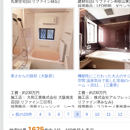
丸豊住宅(旧:リファイン緑丘)
建材社(旧:リファイン和歌山東
採用商品：LED照明 ダウン
採用商品：玄関収納 コンポ
採用商品：床材 ウッディA4
採用商品：内装ドア ベリテ
寒さからの脱却［大阪府］
機能性にこだわった大人のサ
空間 温泉気分で楽しむ至福の
ーム ＜2011...［三重県］
工費：約230万円
工費：約230万円
施工店： 大和工業株式会社 大阪南支
施工店： 株式会社アルフレッシ
店(旧:リファイン三日市)
リファイン津みなみ)
採用商品：洗面ドレッシング シーラ
採用商品：ココチーノ美泡湯
イン
ョン[終了品]
« 前の20件
4
5
6
7
8
9
10
11
12
採用商品：照明器具
採用商品：バスルーム オフローラ
採用商品：インテリア建材 ベリティ
1625
ス