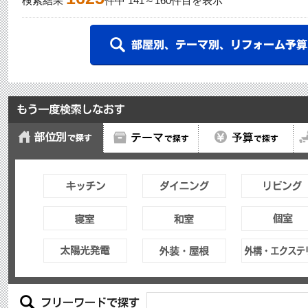
検索結果
件中
141
～
160
件目を表示