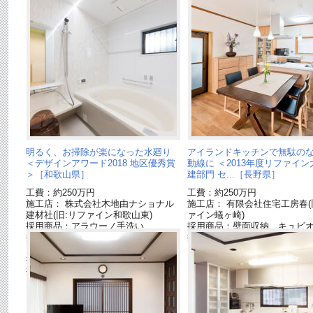
明るく、お掃除が楽になった水廻り
アイランドキッチンで無駄の
＜デザインアワード2018 地区優秀賞
動線に ＜2013年度リファイン
＞［和歌山県］
建部門 セ...［長野県］
工費：約250万円
工費：約250万円
施工店： 株式会社木地由ナショナル
施工店： 有限会社住宅工房春(
建材社(旧:リファイン和歌山東)
ァイン蟻ヶ崎)
採用商品：アラウーノ手洗い
採用商品：壁面収納 キュビ
採用商品：洗面ドレッシング シーラ
採用商品：リビングステーショ
イン
了品]
採用商品：バスルーム オフローラ
採用商品：トイレ 新型アラウーノ