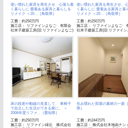
使い慣れた家具を再生させ、心落ち着
使い慣れた家具を再生させ、
く暮らしに 愛着ある家具と暮らしを
く暮らしに 愛着ある家具と暮
リメイク ＜20...［鳥取県］
リメイク ＜20...［鳥取県］
工費：約250万円
工費：約250万円
施工店： リファインよなご 有限会
施工店： リファインよなご 
社米子建築工房(旧:リファインよなご)
社米子建築工房(旧:リファイン
床の段差や動線の見直して、 車椅子
住み慣れた部屋の素材の一新
で自立した生活ができる家に。 ＜
県］
2006年度リファ...［愛知県］
工費：約250万円
工費：約244万円
施工店： リファイン緑丘 株式会社
施工店： 株式会社木地由ナシ