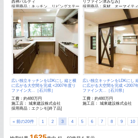
西神パルティ
リファイン津みなみ)
採用商品：キッチン リビングステー
採用商品：床材 オーマイテ
ションL[終了品]
ー[終了品]
採用商品：床材 ジョイハードフロア
採用商品：キッチン リビン
ー[終了品]
ションL[終了品]
採用商品：内装ドア ベリティス
採用商品：LED照明 ダウンライト
採用商品：LED照明 パネルミナ
広い独立キッチンをLDKにし 縦と横
広い独立キッチンをLDKにし 
に広がる大空間を完成 <2007年度リ
に広がる大空間を完成 <2007
ファイン大...［石川県］
ファイン大...［石川県］
工費：約480万円
工費：約480万円
施工店： 城東建設株式会社
施工店： 城東建設株式会社
採用商品：エクシモ[終了品]
« 前の20件
1
2
3
4
5
6
7
8
9
10
1625