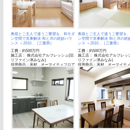
奥様とご主人で違うご要望を、和モダ
奥様とご主人で違うご要望を
ン空間で見事解決 和と洋の絶妙バラ
ン空間で見事解決 和と洋の絶
ンス ＜2010...［三重県］
ンス ＜2010...［三重県］
工費：約500万円
工費：約500万円
施工店： 株式会社アルフレッシュ(旧:
施工店： 株式会社アルフレッシ
リファイン津みなみ)
リファイン津みなみ)
採用商品：床材 オーマイティフロア
採用商品：床材 オーマイテ
ー[終了品]
ー[終了品]
採用商品：キッチン リビングステー
採用商品：壁面収納 キュビ
ションL[終了品]