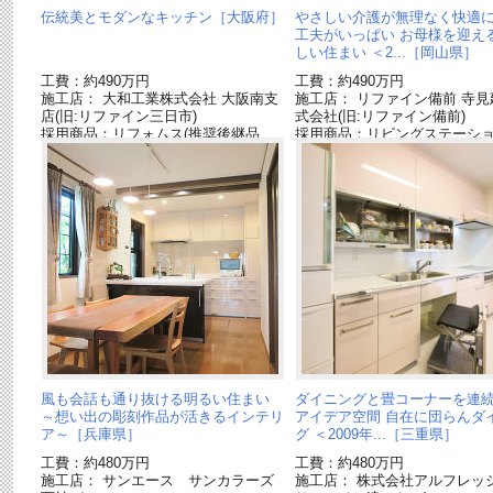
伝統美とモダンなキッチン［大阪府］
やさしい介護が無理なく快適
工夫がいっぱい お母様を迎え
しい住まい ＜2...［岡山県］
工費：約490万円
工費：約490万円
施工店： 大和工業株式会社 大阪南支
施工店： リファイン備前 寺見
店(旧:リファイン三日市)
式会社(旧:リファイン備前)
採用商品：リフォムス(推奨後継品
採用商品：リビングステーショ
「Ｌクラス」)
了品]
風も会話も通り抜ける明るい住まい
ダイニングと畳コーナーを連
～想い出の彫刻作品が活きるインテリ
アイデア空間 自在に団らんダ
ア～［兵庫県］
グ ＜2009年...［三重県］
工費：約480万円
工費：約480万円
施工店： サンエース サンカラーズ
施工店： 株式会社アルフレッシ