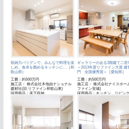
収納力バツグンで、みんなで料理を楽
ギャラリーのある3階建て二世
しめ、食卓を囲めるキッチンに…［和
＜2013年度リファイン大賞 建
歌山県］
門 全国優秀賞＞［愛知県］
工費：約500万円
工費：約500万円
施工店： 株式会社木地由ナショナル
施工店： 株式会社ナイスホーム
建材社(旧:リファイン和歌山東)
ファイン安城)
採用商品：床下収納
採用商品：キッチン リビン
採用商品：カップボード アクティブ
ションL[終了品]
ウォール
採用商品：Ｌクラス キッチン