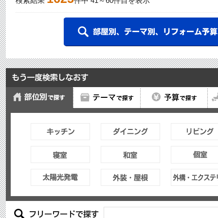
検索結果
件中
41
～
60
件目を表示