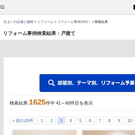
こ
こ
か
ら
本
住まいの設備と建材
>
リフォーム
>
リフォーム事例1000！
>
検索結果
文
で
す
リフォーム事例検索結果：戸建て
。
1625
検索結果
件中
41
～
60
件目を表示
« 前の20件
1
2
3
4
5
6
7
8
9
10