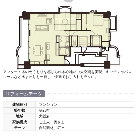
アフター：木のぬくもりを感じられる心地いい大空間を実現。キッチンやバス
ルームなど水まわりも一新し、快適でお手入れもラクに。
リフォームデータ
建物種別
マンション
築年数
築28年
地域
大阪府
家族構成
ご主人・奥さま
テーマ
自然素材、広々