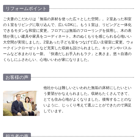
リフォームポイント
ご夫妻のこだわりは「無垢の床材を使った広々とした空間」。２室あった和室
の１室をリビングに取り込んで、広いLDKに。もう１室は、リビングと一体化
できるモダンな和室に変更。フロアには無垢のフローリングを採用し、木の表
情が美しい建具や家具をコーディネート。木のぬくもりを感じられる心地いい
大空間が実現しました。2室あった子ども室をつなげて広い主寝室に変更。ウォ
ークインクローゼットなど充実した収納も設けられました。キッチンやバスル
ームなど水まわりも一新。「快適だしお手入れもラク」と奥さま。悠々自適の
くらしにふさわしい、心地いいわが家になりました。
お客様の声
他社からは難しいといわれた無垢の床材にしたいとい
う要望がかなえられました。収納もたくさんできて、
とても住み心地がよくなりました。後悔することのな
いように、じっくり考えて選ぶことができたので満足
しています。
担当者の声