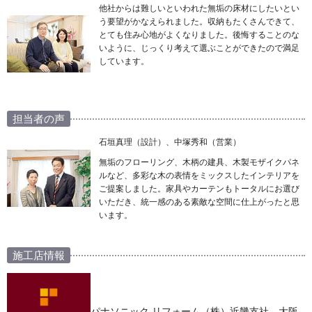
他社からは難しいといわれた無垢の床材にしたいとい
う要望がかなえられました。収納もたくさんできて、
とても住み心地がよくなりました。後悔することのな
いように、じっくり考えて選ぶことができたので満足
しています。
担当者の声
石垣真理（設計）、中塚秀和（営業）
無垢のフローリング、木柄の建具、木製モザイクパネ
ルなど、多彩な木の表情をミックスしたインテリアを
ご提案しました。家具やカーテンもトータルにお選び
いただき、統一感のある素敵な空間に仕上がったと思
います。
施工店情報
パナソニック リフォーム（株）近畿支社 大阪