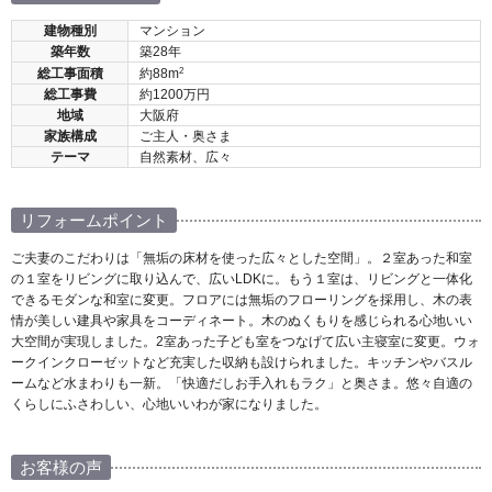
建物種別
マンション
築年数
築28年
2
総工事面積
約88m
総工事費
約1200万円
地域
大阪府
家族構成
ご主人・奥さま
テーマ
自然素材、広々
リフォームポイント
ご夫妻のこだわりは「無垢の床材を使った広々とした空間」。２室あった和室
の１室をリビングに取り込んで、広いLDKに。もう１室は、リビングと一体化
できるモダンな和室に変更。フロアには無垢のフローリングを採用し、木の表
情が美しい建具や家具をコーディネート。木のぬくもりを感じられる心地いい
大空間が実現しました。2室あった子ども室をつなげて広い主寝室に変更。ウォ
ークインクローゼットなど充実した収納も設けられました。キッチンやバスル
ームなど水まわりも一新。「快適だしお手入れもラク」と奥さま。悠々自適の
くらしにふさわしい、心地いいわが家になりました。
お客様の声