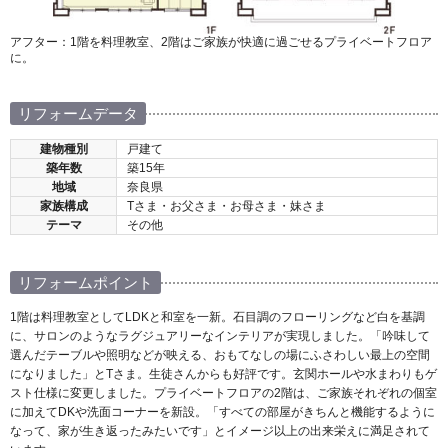
アフター：1階を料理教室、2階はご家族が快適に過ごせるプライベートフロア
に。
リフォームデータ
建物種別
戸建て
築年数
築15年
地域
奈良県
家族構成
Tさま・お父さま・お母さま・妹さま
テーマ
その他
リフォームポイント
1階は料理教室としてLDKと和室を一新。石目調のフローリングなど白を基調
に、サロンのようなラグジュアリーなインテリアが実現しました。「吟味して
選んだテーブルや照明などが映える、おもてなしの場にふさわしい最上の空間
になりました」とTさま。生徒さんからも好評です。玄関ホールや水まわりもゲ
スト仕様に変更しました。プライベートフロアの2階は、ご家族それぞれの個室
に加えてDKや洗面コーナーを新設。「すべての部屋がきちんと機能するように
なって、家が生き返ったみたいです」とイメージ以上の出来栄えに満足されて