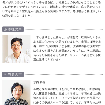
モノが表に出ない「すっきり暮らせる家」。部屋ごとの収納はそこにしまうモ
ノに合わせてデザインされています。断熱材の補強や床暖房、窓を閉め切って
いても効率よく空気を入れ換えられる気調システムで、冬は暖かく夏は涼しい
快適な家になりました。
お客様の声
「すっきりとした暮らし」が理想で、収納がたくさん
ある家に住みたいと思っていました。土間には靴や上
着、和室には布団や子ども服、洗濯機のある洗面室に
はタオルや服を入れる収納というように、その場所に
合わせた収納を考えた結果、リフォーム後はとても快
適に生活できています。
担当者の声
水内 精香
基礎と構造体の柱だけを残して全面改修し、断熱材を
入れ床暖房を敷設。風通しも考慮し、年間を通じた快
適さを追求しました。リビング収納をはじめ部屋ごと
に多くの収納スペースを設けています。客間だった和