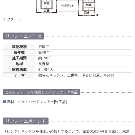
アフター：
リフォームデータ
建物種別
戸建て
築年数
築40年
施工期間
約150日
地域
長野県
家族構成
2世帯4人
テーマ
団らんキッチン、二世帯、明るい部屋、その他
このリフォームで採用したパナソニック商品
床材 ジョイハードフロアー[終了品]
リフォームポイント
リビングとキッチンを住まいの核とすることで、家族の絆が深まる家に。水廻