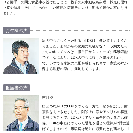
りと勝手口の間に食品庫を設けたことで、抜群の家事動線も実現。採光に優れ
た窓や階段、そしてしっかりした断熱と床暖房により、明るく暖かい家になり
ました。
お客様の声
家の中心につくった明るいLDKは、使い勝手もよくな
りました。玄関からの動線に無駄がなく、収納力たっ
ぷりのキッチンへは、勝手口からスムーズに移動可能
です。なにより、LDKの中心に設けた階段のおかげ
で、いつでも家族の気配を感じられます。家族の絆が
深まる理想の家に、満足しています。
担当者の声
吉川 弘
ひとつながりのLDKをつくる一方で、壁を新設し、耐
震性を向上させました。階段上に窓やアクリルの腰壁
を設けることで、LDKだけでなく家全体の明るさも確
保。LDKの中心につくった階段を通じて暖気が2階に逃
げてしまうので、床暖房は絶対に必要だとお薦めし、L