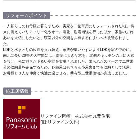
リフォームポイント
一人暮らしのお母様と暮らすため、実家を二世帯用にリフォームされたI様。将
来に備えてバリアフリー化やオール電化、耐震補強を行ったほか、家族のふれ
あいを大切にしたいと、寝室以外の空間を共有する住まいへ大改造されまし
た。
LDKと水まわりの位置を入れ替え、家族が集いやすいようLDKを家の中心に。
南北に長い20畳の大空間には、南側に大きな窓を、北側のキッチンの上に天窓
を設け、光に満ちた明るい空間を実現されました。限られたスペースで二世帯
分の収納量を確保するため、各部屋はもちろん小屋裏までも収納として活用。
お母様と３人が仲良く快適に過ごせる、共有型二世帯住宅が完成しました。
施工店情報
リファイン岡崎 株式会社丸豊住宅
(旧:リファイン矢作)