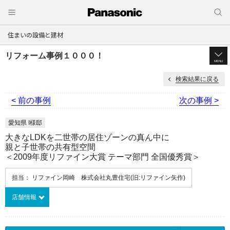
住まいの設備と建材
リフォーム事例１０００！
MENU
検索結果に戻る
< 前の事例
次の事例 >
愛知県 I様邸
大きなLDKを二世帯の居住ゾーンの真ん中に
親と子世帯の共有型空間
＜2009年度リファイン大賞 テーマ部門 全国優秀賞＞
担当： リファイン岡崎 株式会社丸豊住宅(旧:リファイン矢作)
店舗情報