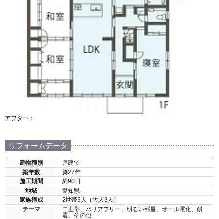
アフター：
リフォームデータ
建物種別
戸建て
築年数
築27年
施工期間
約90日
地域
愛知県
家族構成
2世帯3人（大人3人）
テーマ
二世帯、バリアフリー、明るい部屋、オール電化、耐
震、その他