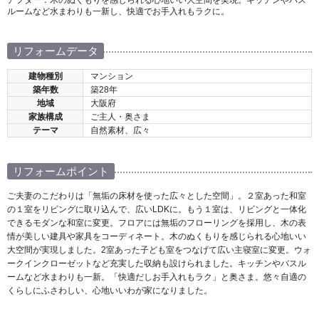
アフター：木のぬくもりを感じられる心地いい大空間を実現。キッチンやバス
ルームなど水まわりも一新し、快適でお手入れもラクに。
リフォームデータ
建物種別
マンション
築年数
築28年
地域
大阪府
家族構成
ご主人・奥さま
テーマ
自然素材、広々
リフォームポイント
ご夫妻のこだわりは「無垢の床材を使った広々とした空間」。２室あった和室
の１室をリビングに取り込んで、広いLDKに。もう１室は、リビングと一体化
できるモダンな和室に変更。フロアには無垢のフローリングを採用し、木の表
情が美しい建具や家具をコーディネート。木のぬくもりを感じられる心地いい
大空間が実現しました。2室あった子ども室をつなげて広い主寝室に変更。ウォ
ークインクローゼットなど充実した収納も設けられました。キッチンやバスル
ームなど水まわりも一新。「快適だしお手入れもラク」と奥さま。悠々自適の
くらしにふさわしい、心地いいわが家になりました。