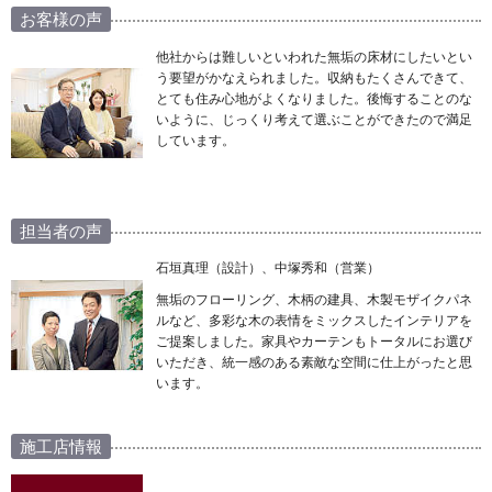
お客様の声
他社からは難しいといわれた無垢の床材にしたいとい
う要望がかなえられました。収納もたくさんできて、
とても住み心地がよくなりました。後悔することのな
いように、じっくり考えて選ぶことができたので満足
しています。
担当者の声
石垣真理（設計）、中塚秀和（営業）
無垢のフローリング、木柄の建具、木製モザイクパネ
ルなど、多彩な木の表情をミックスしたインテリアを
ご提案しました。家具やカーテンもトータルにお選び
いただき、統一感のある素敵な空間に仕上がったと思
います。
施工店情報