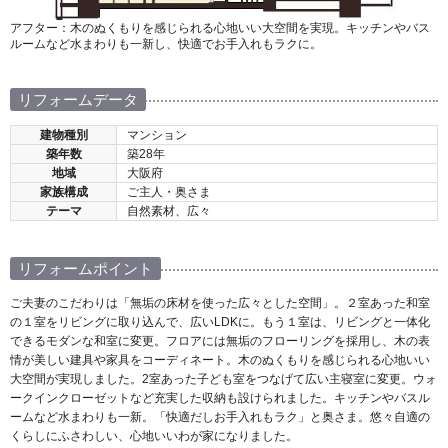
アフター：木のぬくもりを感じられる心地いい大空間を実現。キッチンやバス
ルームなど水まわりも一新し、快適でお手入れもラクに。
リフォームデータ
建物種別
マンション
築年数
築28年
地域
大阪府
家族構成
ご主人・奥さま
テーマ
自然素材、広々
リフォームポイント
ご夫妻のこだわりは「無垢の床材を使った広々とした空間」。２室あった和室
の１室をリビングに取り込んで、広いLDKに。もう１室は、リビングと一体化
できるモダンな和室に変更。フロアには無垢のフローリングを採用し、木の表
情が美しい建具や家具をコーディネート。木のぬくもりを感じられる心地いい
大空間が実現しました。2室あった子ども室をつなげて広い主寝室に変更。ウォ
ークインクローゼットなど充実した収納も設けられました。キッチンやバスル
ームなど水まわりも一新。「快適だしお手入れもラク」と奥さま。悠々自適の
くらしにふさわしい、心地いいわが家になりました。