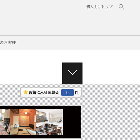
個人向けトップ
のお客様
M
E
N
0
U