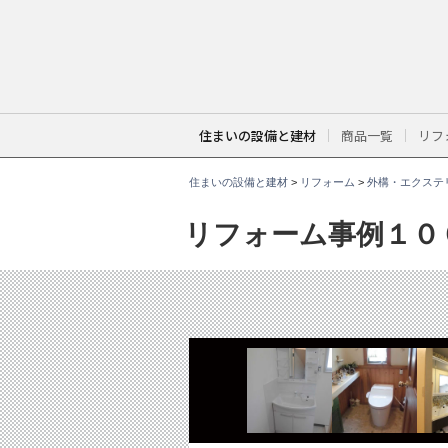
こ
こ
か
ら
本
文
で
す
。
住まいの設備と建材
商品一覧
リフ
住まいの設備と建材
>
リフォーム
>
外構・エクステ
リフォーム事例１０