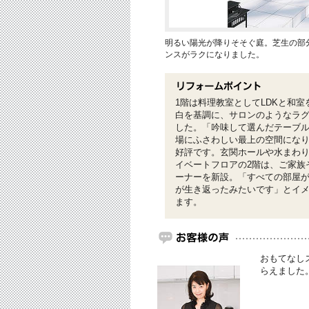
明るい陽光が降りそそぐ庭。芝生の部
ンスがラクになりました。
1階は料理教室としてLDKと和
白を基調に、サロンのようなラ
した。「吟味して選んだテーブ
場にふさわしい最上の空間になり
好評です。玄関ホールや水まわ
イベートフロアの2階は、ご家族
ーナーを新設。「すべての部屋
が生き返ったみたいです」とイ
ます。
おもてなし
らえました