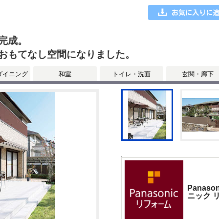
完成。
おもてなし空間になりました。
ダイニング
和室
トイレ・洗面
玄関・廊下
Panas
ニック 