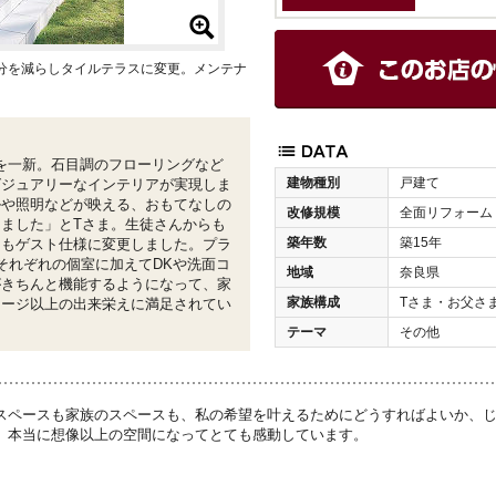
分を減らしタイルテラスに変更。メンテナ
室を一新。石目調のフローリングなど
建物種別
戸建て
グジュアリーなインテリアが実現しま
ルや照明などが映える、おもてなしの
改修規模
全面リフォーム
ました」とTさま。生徒さんからも
築年数
築15年
りもゲスト仕様に変更しました。プラ
それぞれの個室に加えてDKや洗面コ
地域
奈良県
がきちんと機能するようになって、家
家族構成
Tさま・お父さ
メージ以上の出来栄えに満足されてい
テーマ
その他
スペースも家族のスペースも、私の希望を叶えるためにどうすればよいか、
。本当に想像以上の空間になってとても感動しています。